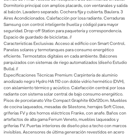
Dormitorio principal con amplios placards, con ventanales y salida
al balcón. Lavadero separado. Cochera fija y cubierta. Baulera. 3
Aires Acondicionados. Calefacción por losa radiante. Cerraduras
Samsung con control inteligente (huella y código) para mayor
seguridad. Drop-off Station para paquetería y correspondencia.
Espacio de guardado de bicicletas. //
Características Exclusivas: Acceso al edificio con Smart Control.
Paneles solares y termotanques para consumo energético
eficiente. Termostatos digitales en cada ambiente. Balcones
parquizados con sistemas de riego automatizados (diseño Estudio
Bulla). //
Especificaciones Técnicas Premium: Carpintería de aluminio
anodizado negro Hydro HA 110 con doble vidrio hermético (DVH),
con aislamiento térmico y acústico. Calefacción central por losa
radiante con sistema solar central de bajo consumo energético.
Pisos de porcelanato Vite Compact Graphite 60x120cm. Muebles
de cocina laqueados, mesadas de Silestone, herrajes Soft Close,
griferías FV y dos hornos eléctricos Franke, con anafe. Baños con
artefactos de alta gama Ferrum Veneto, muebles laqueados y
griferías FV. Puertas interiores de diseño piso a techo con marcos
invisibles. Ascensores de última generación revestidos en acero