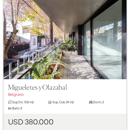
Previous
Next
Migueletes y Olazabal
Belgrano
Sup.Tot.
105 m2
Sup. Cub.
91 m2
Dorm.
2
Baño
3
USD 380.000