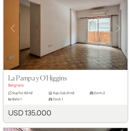
Previous
Next
La Pampa y O'Higgins
Belgrano
Sup.Tot.
63 m2
Sup. Cub.
51 m2
Dorm.
2
Baño
1
Coch.
1
USD 135.000