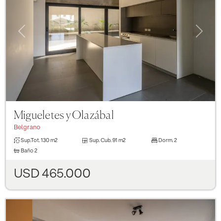
Previous
Next
Migueletes y Olazábal
Belgrano
Sup.Tot.
130 m2
Sup. Cub.
91 m2
Dorm.
2
Baño
2
USD 465.000