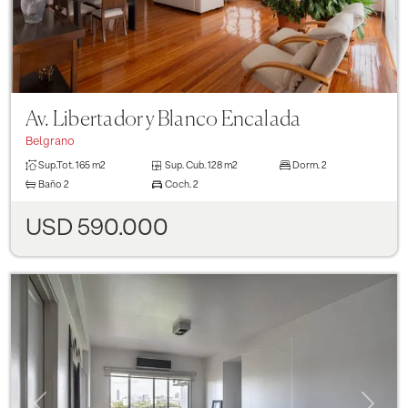
Av. Libertador y Blanco Encalada
Belgrano
Sup.Tot.
165 m2
Sup. Cub.
128 m2
Dorm.
2
Baño
2
Coch.
2
USD 590.000
Previous
Next