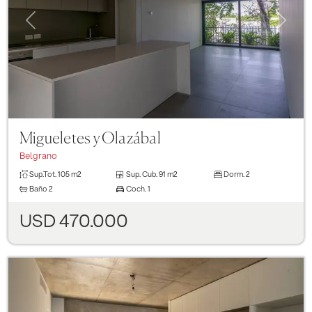
Previous
Next
Migueletes y Olazábal
Belgrano
Sup.Tot.
105 m2
Sup. Cub.
91 m2
Dorm.
2
Baño
2
Coch.
1
USD 470.000