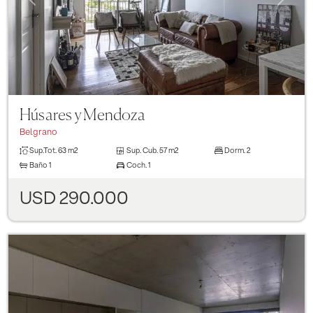
Húsares y Mendoza
Belgrano
Sup.Tot.
63 m2
Sup. Cub.
57 m2
Dorm.
2
Baño
1
Coch.
1
USD 290.000