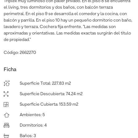
Triplex muy luminoso con palier privado. En el piso 8 se encuentra
el living, tres dormitorios y dos baños, con balcón terraza
perimetral. En el piso 9 se desarrolla el comedor y la cocina, con
balcón y parrilla. En el piso 10 hay un pequeño dormitorio con baño,
lavadero y terraza. Cochera fija enfrente. "Las medidas son
aproximadas y orientativas. Las medidas exactas surgirán del título
de propiedad."
Código: 2662270
Ficha
Superficie Total
:
227.83 m2
Superficie Descubierta
:
74.24 m2
Superficie Cubierta
:
153.59 m2
Ambientes
:
5
Dormitorios
:
4
Baños
:
3