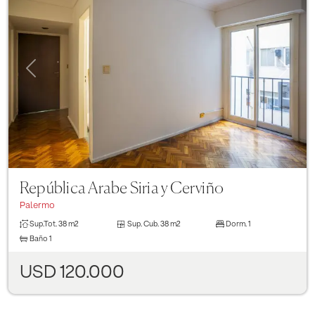
Previous
Next
República Arabe Siria y Cerviño
Palermo
Sup.Tot.
38 m2
Sup. Cub.
38 m2
Dorm.
1
Baño
1
USD 120.000