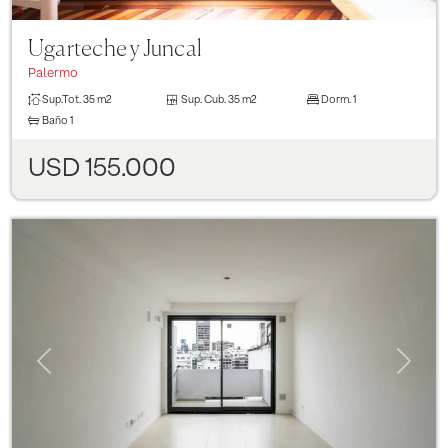
Ugarteche y Juncal
Palermo
Sup.Tot.
35 m2
Sup. Cub.
35 m2
Dorm.
1
Baño
1
USD 155.000
Previous
Next