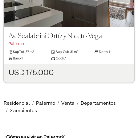
Av. Scalabrini Ortíz y Niceto Vega
Palermo
Sup.Tot.
37 m2
Sup. Cub.
31 m2
Dorm.
1
Baño
1
Coch.
1
USD 175.000
Residencial
Palermo
Venta
Departamentos
2 ambientes
¿Cómo es vivir en Palermo?