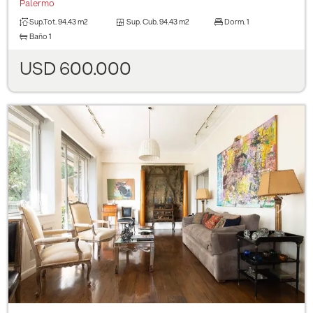
Palermo
Sup.Tot.
94.43 m2
Sup. Cub.
94.43 m2
Dorm.
1
Baño
1
USD 600.000
Previous
Next