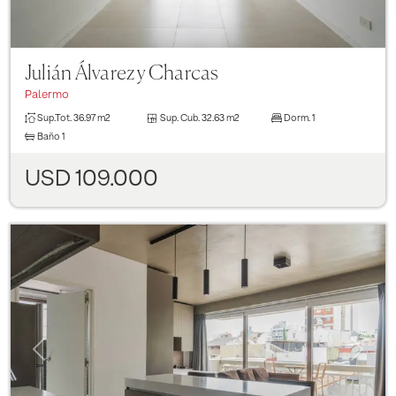
Julián Álvarez y Charcas
Palermo
Sup.Tot.
36.97 m2
Sup. Cub.
32.63 m2
Dorm.
1
Baño
1
USD 109.000
Previous
Next