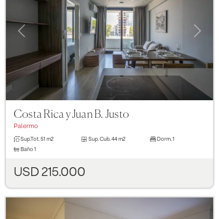
Previous
Next
Costa Rica y Juan B. Justo
Palermo
Sup.Tot.
51 m2
Sup. Cub.
44 m2
Dorm.
1
Baño
1
USD 215.000