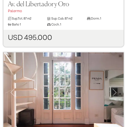
Av. del Libertador y Oro
Palermo
Sup.Tot.
87 m2
Sup. Cub.
87 m2
Dorm.
1
Baño
1
Coch.
1
USD 495.000
Previous
Next