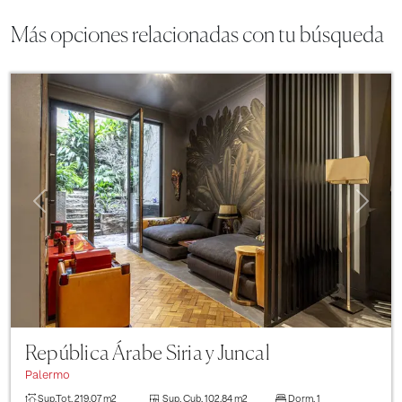
Más opciones relacionadas con tu búsqueda
Previous
Next
República Árabe Siria y Juncal
Palermo
Sup.Tot.
219.07 m2
Sup. Cub.
102.84 m2
Dorm.
1