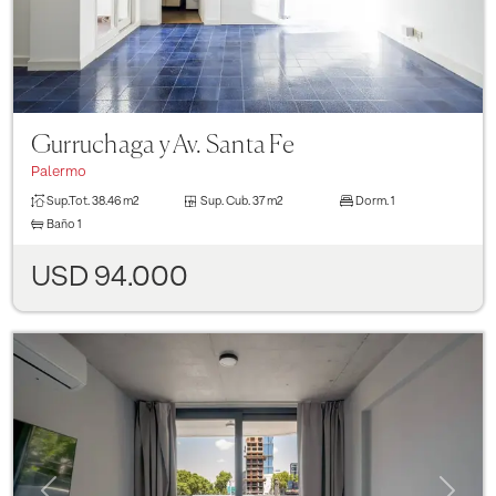
Gurruchaga y Av. Santa Fe
Palermo
Sup.Tot.
38.46 m2
Sup. Cub.
37 m2
Dorm.
1
Baño
1
USD 94.000
Previous
Next