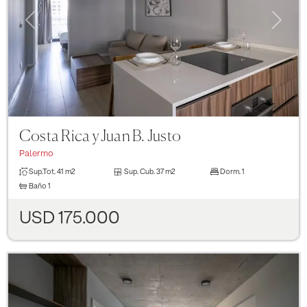
Previous
Next
Costa Rica y Juan B. Justo
Palermo
Sup.Tot.
41 m2
Sup. Cub.
37 m2
Dorm.
1
Baño
1
USD 175.000