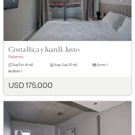
Costa Rica y Juan B. Justo
Palermo
Sup.Tot.
41 m2
Sup. Cub.
37 m2
Dorm.
1
Baño
1
USD 175.000