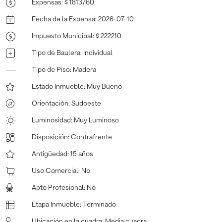
Expensas
:
$ 1813760
Fecha de la Expensa
:
2026-07-10
Impuesto Municipal
:
$ 222210
Tipo de Baulera
:
Individual
Tipo de Piso
:
Madera
Estado Inmueble
:
Muy Bueno
Orientación
:
Sudoeste
Luminosidad
:
Muy Luminoso
Disposición
:
Contrafrente
Antigüedad
:
15 años
Uso Comercial
:
No
Apto Profesional
:
No
Etapa Inmueble
:
Terminado
Ubicación en la cuadra
:
Media cuadra