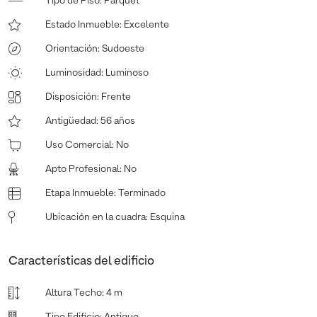
Tipo de Piso
:
Parquet
Estado Inmueble
:
Excelente
Orientación
:
Sudoeste
Luminosidad
:
Luminoso
Disposición
:
Frente
Antigüedad
:
56 años
Uso Comercial
:
No
Apto Profesional
:
No
Etapa Inmueble
:
Terminado
Ubicación en la cuadra
:
Esquina
Características del edificio
Altura Techo
:
4 m
Tipo Edificio
:
Antiguo