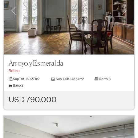
Previous
Next
Arroyo y Esmeralda
Retiro
Sup.Tot.
159.27 m2
Sup. Cub.
148.51 m2
Dorm.
3
Baño
2
USD 790.000