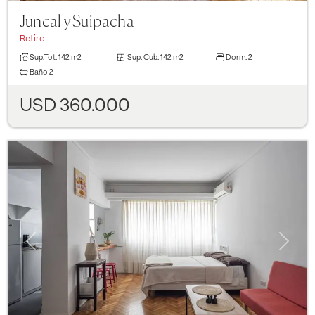
Juncal y Suipacha
Retiro
Sup.Tot.
142 m2
Sup. Cub.
142 m2
Dorm.
2
Baño
2
USD 360.000
Previous
Next