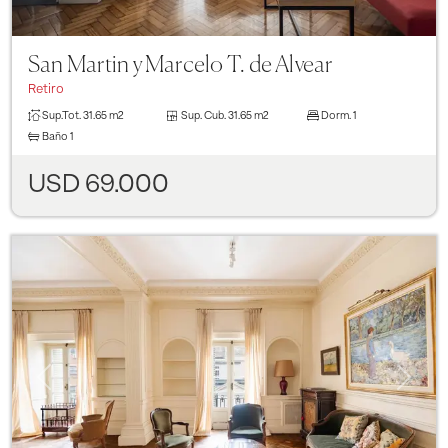
San Martin y Marcelo T. de Alvear
Retiro
Sup.Tot.
31.65 m2
Sup. Cub.
31.65 m2
Dorm.
1
Baño
1
USD 69.000
Previous
Next