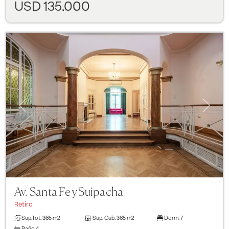
USD 135.000
Previous
Next
Av. Santa Fe y Suipacha
Retiro
Sup.Tot.
365 m2
Sup. Cub.
365 m2
Dorm.
7
Baño
4