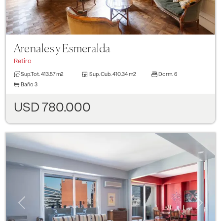
Arenales y Esmeralda
Retiro
Sup.Tot.
413.57 m2
Sup. Cub.
410.34 m2
Dorm.
6
Baño
3
USD 780.000
Previous
Next