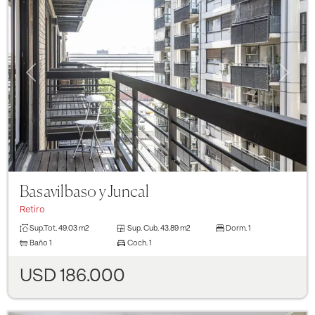
Previous
Next
Basavilbaso y Juncal
Retiro
Sup.Tot.
49.03 m2
Sup. Cub.
43.89 m2
Dorm.
1
Baño
1
Coch.
1
USD 186.000