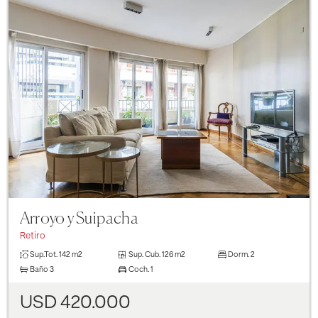
Previous
Next
Arroyo y Suipacha
Retiro
Sup.Tot.
142 m2
Sup. Cub.
126 m2
Dorm.
2
Baño
3
Coch.
1
USD 420.000