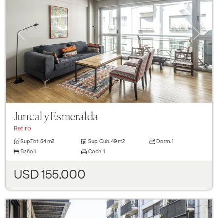
Previous
Next
Juncal y Esmeralda
Retiro
Sup.Tot.
54 m2
Sup. Cub.
49 m2
Dorm.
1
Baño
1
Coch.
1
USD 155.000