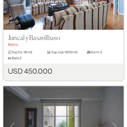
Juncal y Basavilbaso
Retiro
Sup.Tot.
181 m2
Sup. Cub.
167.50 m2
Dorm.
3
Baño
2
USD 450.000
Previous
Next