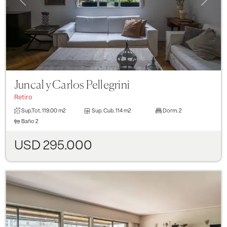
Juncal y Carlos Pellegrini
Retiro
Sup.Tot.
119.00 m2
Sup. Cub.
114 m2
Dorm.
2
Baño
2
USD 295.000