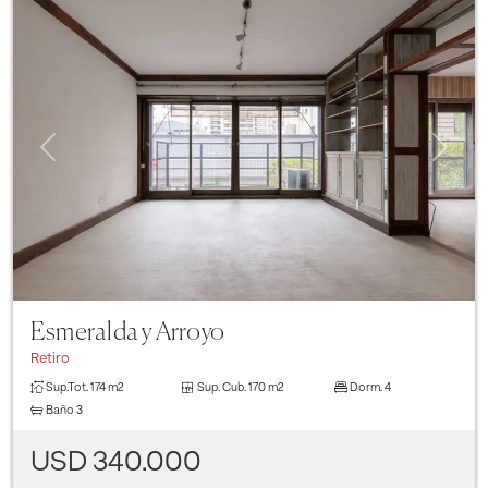
Previous
Next
Esmeralda y Arroyo
Retiro
Sup.Tot.
174 m2
Sup. Cub.
170 m2
Dorm.
4
Baño
3
USD 340.000