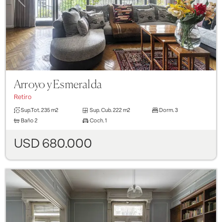
Arroyo y Esmeralda
Retiro
Sup.Tot.
235 m2
Sup. Cub.
222 m2
Dorm.
3
Baño
2
Coch.
1
USD 680.000