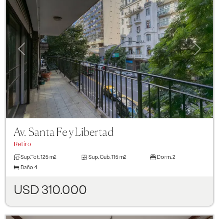
Previous
Next
Av. Santa Fe y Libertad
Retiro
Sup.Tot.
125 m2
Sup. Cub.
115 m2
Dorm.
2
Baño
4
USD 310.000