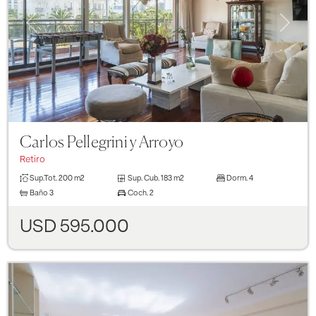
Previous
Next
Carlos Pellegrini y Arroyo
Retiro
Sup.Tot.
200 m2
Sup. Cub.
183 m2
Dorm.
4
Baño
3
Coch.
2
USD 595.000