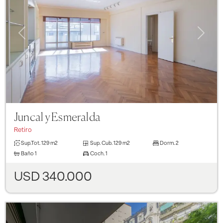
Previous
Next
Juncal y Esmeralda
Retiro
Sup.Tot.
129 m2
Sup. Cub.
129 m2
Dorm.
2
Baño
1
Coch.
1
USD 340.000