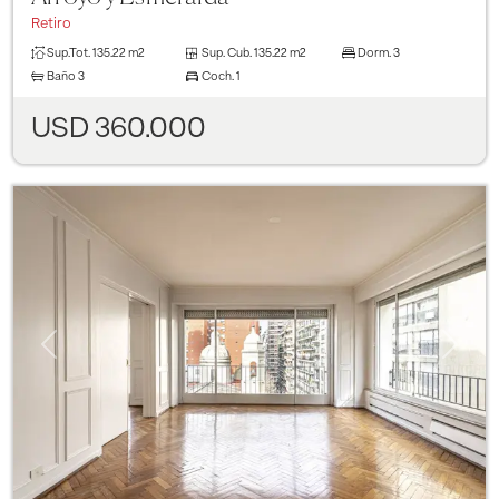
Retiro
Sup.Tot.
135.22 m2
Sup. Cub.
135.22 m2
Dorm.
3
Baño
3
Coch.
1
USD 360.000
Previous
Next