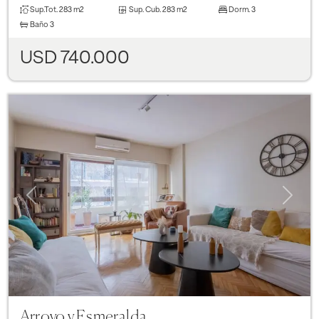
Sup.Tot.
283 m2
Sup. Cub.
283 m2
Dorm.
3
Baño
3
USD 740.000
Previous
Next
Arroyo y Esmeralda