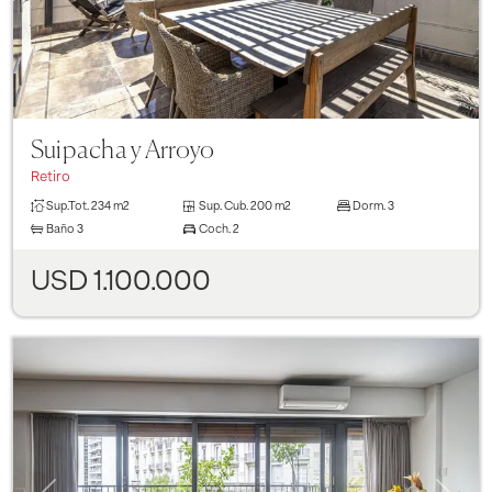
Suipacha y Arroyo
Retiro
Sup.Tot.
234 m2
Sup. Cub.
200 m2
Dorm.
3
Baño
3
Coch.
2
USD 1.100.000
Previous
Next