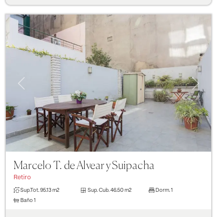
Previous
Next
Marcelo T. de Alvear y Suipacha
Retiro
Sup.Tot.
95.13 m2
Sup. Cub.
46.50 m2
Dorm.
1
Baño
1