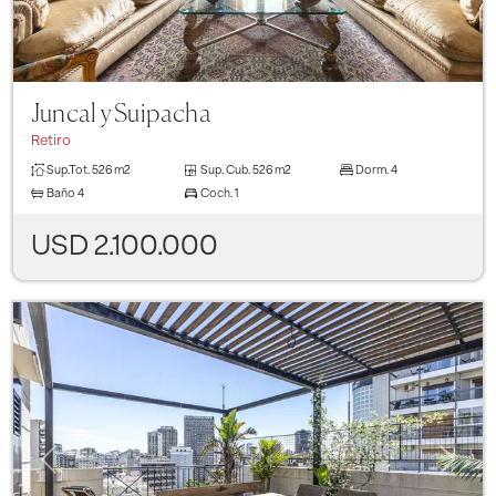
Juncal y Suipacha
Retiro
Sup.Tot.
526 m2
Sup. Cub.
526 m2
Dorm.
4
Baño
4
Coch.
1
USD 2.100.000
Previous
Next