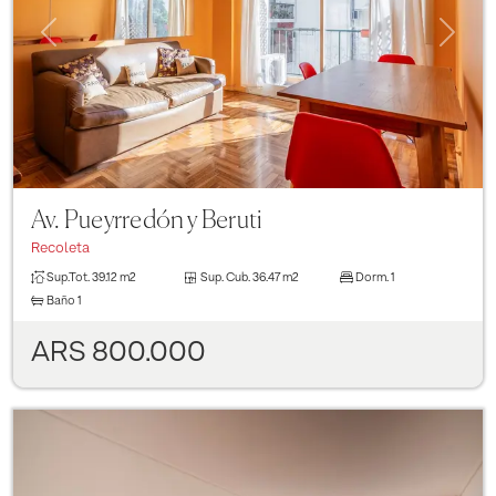
Previous
Next
Av. Pueyrredón y Beruti
Recoleta
Sup.Tot.
39.12 m2
Sup. Cub.
36.47 m2
Dorm.
1
Baño
1
ARS 800.000