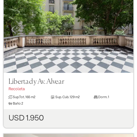
Previous
Next
Libertad y Av. Alvear
Recoleta
Sup.Tot.
165 m2
Sup. Cub.
129 m2
Dorm.
1
Baño
2
USD 1.950