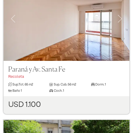
Previous
Next
Paraná y Av. Santa Fe
Recoleta
Sup.Tot.
65 m2
Sup. Cub.
56 m2
Dorm.
1
Baño
1
Coch.
1
USD 1.100