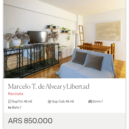
Previous
Next
Marcelo T. de Alvear y Libertad
Recoleta
Sup.Tot.
45 m2
Sup. Cub.
45 m2
Dorm.
1
Baño
1
ARS 850.000