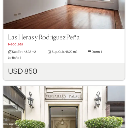
Las Heras y Rodriguez Peña
Recoleta
Sup.Tot.
48.22 m2
Sup. Cub.
46.22 m2
Dorm.
1
Baño
1
USD 850
Previous
Next