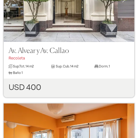
Av. Alvear y Av. Callao
Recoleta
Sup.Tot.
14 m2
Sup. Cub.
14 m2
Dorm.
1
Baño
1
USD 400