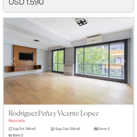
USD 1.590
Previous
Next
Rodriguez Peña y Vicente Lopez
Recoleta
Sup.Tot.
106 m2
Sup. Cub.
106 m2
Dorm.
2
Baño
2