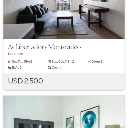
Av Libertador y Montevideo
Recoleta
Sup.Tot.
119 m2
Sup. Cub.
119 m2
Dorm.
2
Baño
2
Coch.
1
USD 2.500