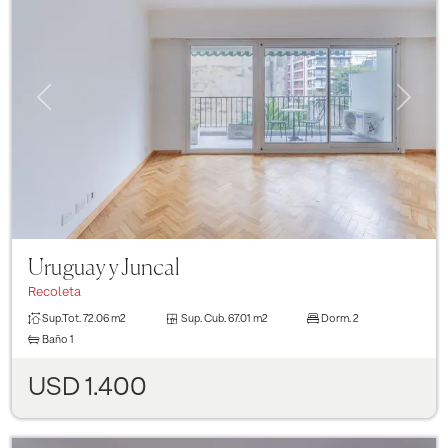
Previous
Next
Uruguay y Juncal
Recoleta
Sup.Tot.
72.06 m2
Sup. Cub.
67.01 m2
Dorm.
2
Baño
1
USD 1.400