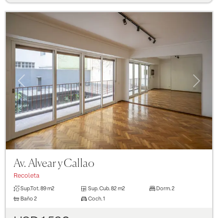
Previous
Next
Av. Alvear y Callao
Recoleta
Sup.Tot.
89 m2
Sup. Cub.
82 m2
Dorm.
2
Baño
2
Coch.
1