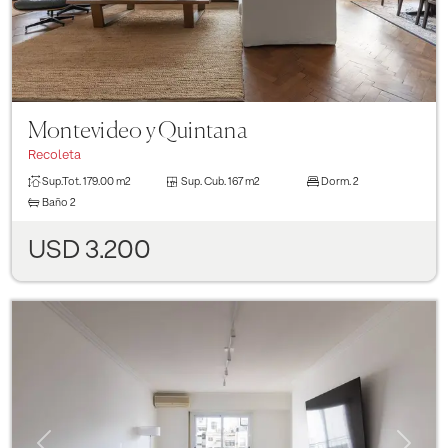
Montevideo y Quintana
Recoleta
Sup.Tot.
179.00 m2
Sup. Cub.
167 m2
Dorm.
2
Baño
2
USD 3.200
Previous
Next