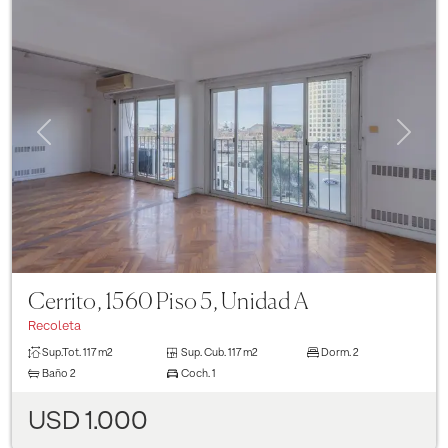
Previous
Next
Cerrito, 1560 Piso 5, Unidad A
Recoleta
Sup.Tot.
117 m2
Sup. Cub.
117 m2
Dorm.
2
Baño
2
Coch.
1
USD 1.000