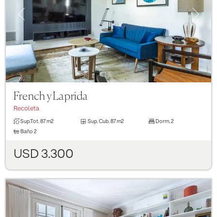
Previous
Next
French y Laprida
Recoleta
Sup.Tot.
87 m2
Sup. Cub.
87 m2
Dorm.
2
Baño
2
USD 3.300