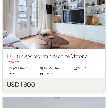
Previous
Next
Dr. Luis Agote y Francisco de Vittoria
Recoleta
Sup.Tot.
76 m2
Sup. Cub.
76 m2
Dorm.
2
Baño
2
Coch.
1
USD 1.600