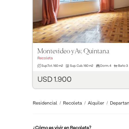
Montevideo y Av. Quintana
Recoleta
Sup.Tot.
160 m2
Sup. Cub.
160 m2
Dorm.
4
Baño
3
USD 1.900
Residencial
Recoleta
Alquiler
Departa
¿Cómo es vivir en Recoleta?