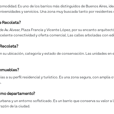
comodidad. Es uno de los barrios más distinguidos de Buenos Aires, idea
 universidades y servicios. Una zona muy buscada tanto por residentes
e Recoleta?
e Av. Alvear, Plaza Francia y Vicente López, por su encanto arquitec
xcelente conectividad y oferta comercial. Las calles arboladas con edi
 Recoleta?
 su ubicación, categoría y estado de conservación. Las unidades en ed
 inmuebles?
a su perfil residencial y turístico. Es una zona segura, con amplia of
.
óximo departamento?
urbana y un entorno sofisticado. Es un barrio que conserva su valor a l
razón de la ciudad.