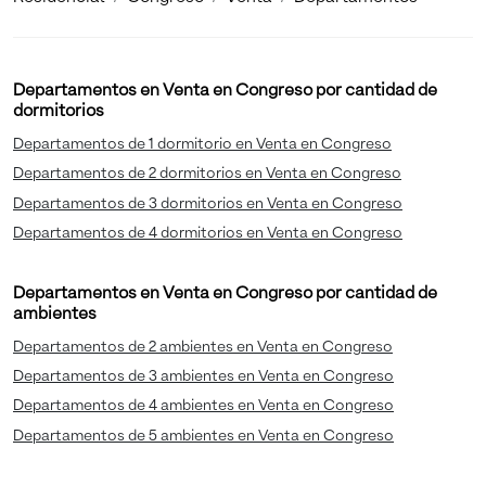
Departamentos en Venta en Congreso por cantidad de
dormitorios
Departamentos de 1 dormitorio en Venta en Congreso
Departamentos de 2 dormitorios en Venta en Congreso
Departamentos de 3 dormitorios en Venta en Congreso
Departamentos de 4 dormitorios en Venta en Congreso
Departamentos en Venta en Congreso por cantidad de
ambientes
Departamentos de 2 ambientes en Venta en Congreso
Departamentos de 3 ambientes en Venta en Congreso
Departamentos de 4 ambientes en Venta en Congreso
Departamentos de 5 ambientes en Venta en Congreso