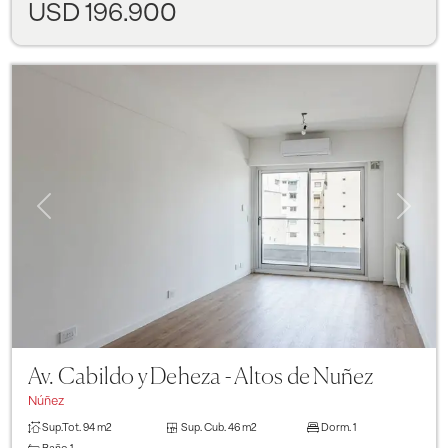
USD 196.900
Previous
Next
Av. Cabildo y Deheza - Altos de Nuñez
Núñez
Sup.Tot.
94 m2
Sup. Cub.
46 m2
Dorm.
1