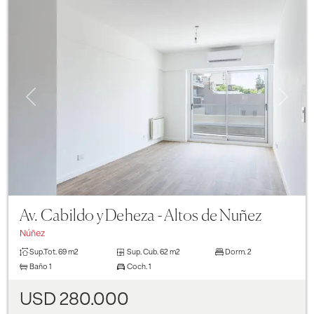
Previous
Next
Av. Cabildo y Deheza - Altos de Nuñez
Núñez
Sup.Tot.
69 m2
Sup. Cub.
62 m2
Dorm.
2
Baño
1
Coch.
1
USD 280.000