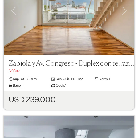
Previous
Next
Zapiola y Av. Congreso - Duplex con terraza de uso exclusivo
Núñez
Sup.Tot.
53.91 m2
Sup. Cub.
44.21 m2
Dorm.
1
Baño
1
Coch.
1
USD 239.000