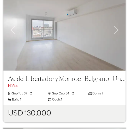
Previous
Next
Av. del Libertador y Monroe - Belgrano - Un ambiente con Cochera Fija
Núñez
Sup.Tot.
37 m2
Sup. Cub.
34 m2
Dorm.
1
Baño
1
Coch.
1
USD 130.000