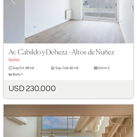
Av. Cabildo y Deheza - Altos de Nuñez
Núñez
Sup.Tot.
69 m2
Sup. Cub.
62 m2
Dorm.
2
Baño
1
USD 230.000