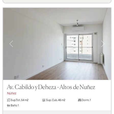
Previous
Next
Av. Cabildo y Deheza - Altos de Nuñez
Núñez
Sup.Tot.
54 m2
Sup. Cub.
46 m2
Dorm.
1
Baño
1