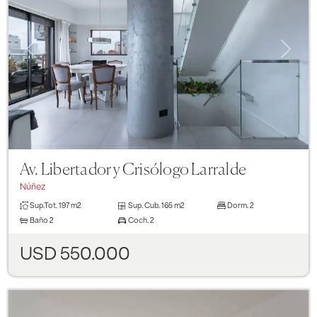
Previous
Next
Av. Libertador y Crisólogo Larralde
Núñez
Sup.Tot.
197 m2
Sup. Cub.
165 m2
Dorm.
2
Baño
2
Coch.
2
USD 550.000