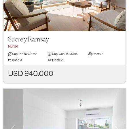
Sucre y Ramsay
Núñez
Sup.Tot.
166.73 m2
Sup. Cub.
141.33 m2
Dorm.
3
Baño
3
Coch.
2
USD 940.000
Previous
Next