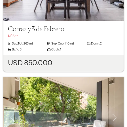
Correa y 3 de Febrero
Núñez
Sup.Tot.
263 m2
Sup. Cub.
140 m2
Dorm.
2
Baño
3
Coch.
1
USD 850.000
Previous
Next