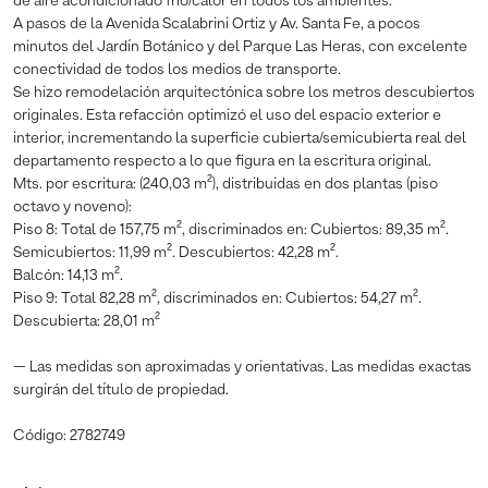
de aire acondicionado frío/calor en todos los ambientes.
A pasos de la Avenida Scalabrini Ortiz y Av. Santa Fe, a pocos
minutos del Jardín Botánico y del Parque Las Heras, con excelente
conectividad de todos los medios de transporte.
Se hizo remodelación arquitectónica sobre los metros descubiertos
originales. Esta refacción optimizó el uso del espacio exterior e
interior, incrementando la superficie cubierta/semicubierta real del
departamento respecto a lo que figura en la escritura original.
Mts. por escritura: (240,03 m²), distribuidas en dos plantas (piso
octavo y noveno):
Piso 8: Total de 157,75 m², discriminados en: Cubiertos: 89,35 m².
Semicubiertos: 11,99 m². Descubiertos: 42,28 m².
Balcón: 14,13 m².
Piso 9: Total 82,28 m², discriminados en: Cubiertos: 54,27 m².
Descubierta: 28,01 m²
— Las medidas son aproximadas y orientativas. Las medidas exactas
surgirán del título de propiedad.
Código: 2782749