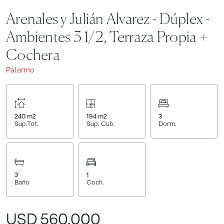
Arenales y Julián Alvarez - Dúplex -
Ambientes 3 1/2, Terraza Propia +
Cochera
Palermo
240
m2
194
m2
3
Sup.Tot.
Sup. Cub.
Dorm.
3
1
Baño
Coch.
USD 560.000