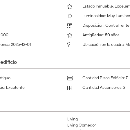
Estado Inmueble
:
Excelen
Luminosidad
:
Muy Lumino
Disposición
:
Contrafrente
1000
Antigüedad
:
50 años
pensa
:
2025-12-01
Ubicación en la cuadra
:
Me
edificio
ntiguo
Cantidad Pisos Edificio
:
7
cio
:
Excelente
Cantidad Ascensores
:
2
Living
Living Comedor