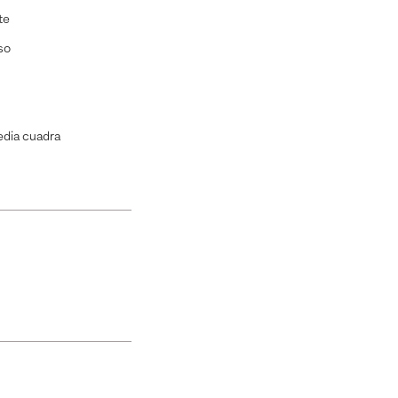
te
so
dia cuadra