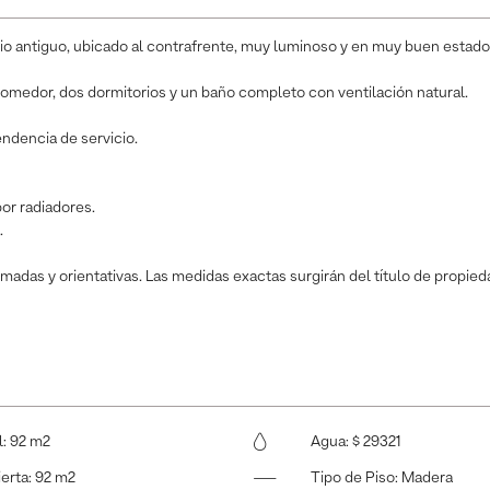
io antiguo, ubicado al contrafrente, muy luminoso y en muy buen estado
-comedor, dos dormitorios y un baño completo con ventilación natural.
ndencia de servicio.
por radiadores.
.
madas y orientativas. Las medidas exactas surgirán del título de propieda
l
:
92 m2
Agua
:
$ 29321
ierta
:
92 m2
Tipo de Piso
:
Madera