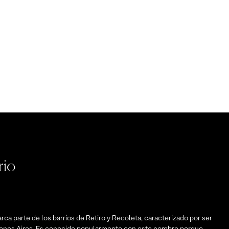
rio
rca parte de los barrios de Retiro y Recoleta, caracterizado por ser
 Buenos Aires. Es conocido popularmente con este nombre porque