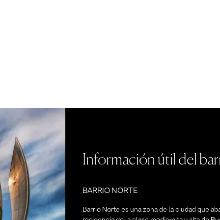
Información útil del bar
BARRIO NORTE
Barrio Norte es una zona de la ciudad que aba
residencia de la clase media-alta y alta de