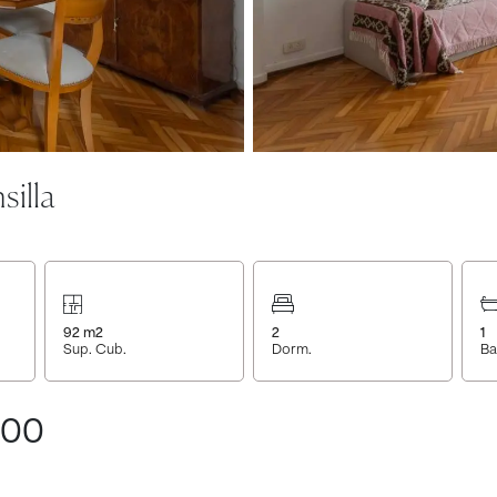
silla
92
m2
2
1
Sup. Cub.
Dorm.
Ba
000