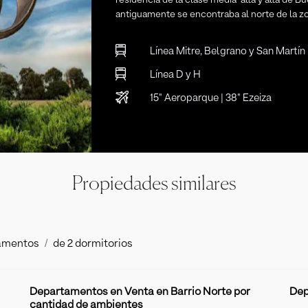
antiguamente se encontraba al norte de la z
Línea Mitre, Belgrano y San Martín
Línea D y H
15" Aeroparque | 38" Ezeiza
Propiedades similares
amentos
de 2 dormitorios
Departamentos en Venta en Barrio Norte por
Dep
cantidad de ambientes