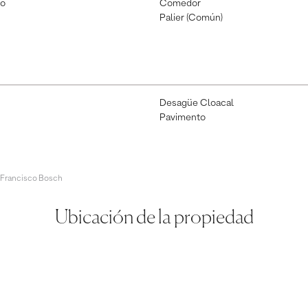
io
Comedor
Palier (Común)
Desagüe Cloacal
Pavimento
 Francisco Bosch
Ubicación de la propiedad