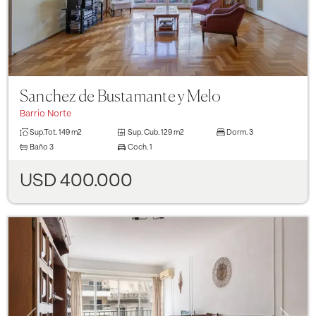
Sanchez de Bustamante y Melo
Barrio Norte
Sup.Tot.
149 m2
Sup. Cub.
129 m2
Dorm.
3
Baño
3
Coch.
1
USD 400.000
Previous
Next