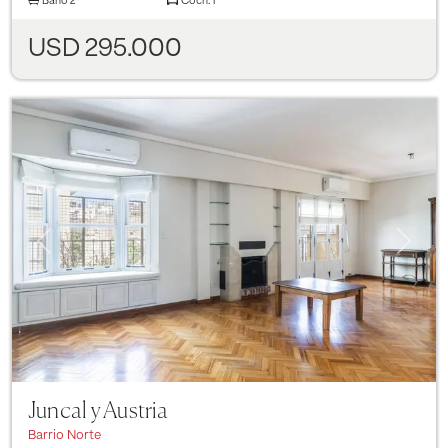
Baño
2
Coch.
1
USD 295.000
Previous
Next
Juncal y Austria
Barrio Norte