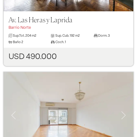
Av. Las Heras y Laprida
Barrio Norte
Sup.Tot.
204 m2
Sup. Cub.
192 m2
Dorm.
3
Baño
2
Coch.
1
USD 490.000
Previous
Next