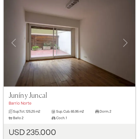
Previous
Next
Junín y Juncal
Barrio Norte
Sup.Tot.
125.25 m2
Sup. Cub.
65.95 m2
Dorm.
2
Baño
2
Coch.
1
USD 235.000