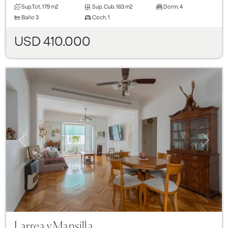
Sup.Tot.
179 m2
Sup. Cub.
163 m2
Dorm.
4
Baño
3
Coch.
1
USD 410.000
Previous
Next
Larrea y Mansilla