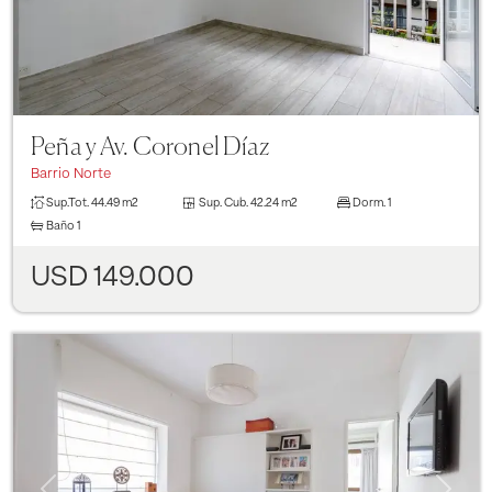
Peña y Av. Coronel Díaz
Barrio Norte
Sup.Tot.
44.49 m2
Sup. Cub.
42.24 m2
Dorm.
1
Baño
1
USD 149.000
Previous
Next