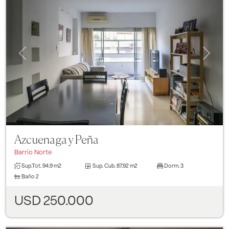
Previous
Next
Azcuenaga y Peña
Barrio Norte
Sup.Tot.
94.9 m2
Sup. Cub.
87.92 m2
Dorm.
3
Baño
2
USD 250.000