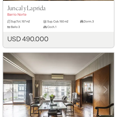
Juncal y Laprida
Barrio Norte
Sup.Tot.
157 m2
Sup. Cub.
150 m2
Dorm.
3
Baño
3
Coch.
1
USD 490.000
Previous
Next