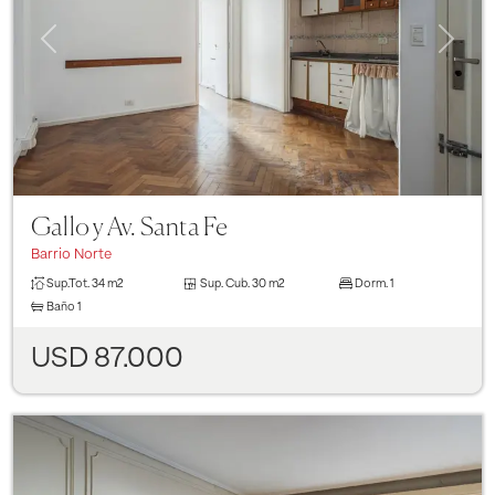
Previous
Next
Gallo y Av. Santa Fe
Barrio Norte
Sup.Tot.
34 m2
Sup. Cub.
30 m2
Dorm.
1
Baño
1
USD 87.000