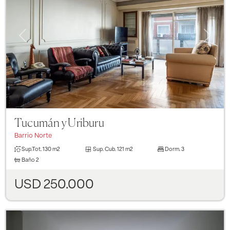
Previous
Next
Tucumán y Uriburu
Barrio Norte
Sup.Tot.
130 m2
Sup. Cub.
121 m2
Dorm.
3
Baño
2
USD 250.000