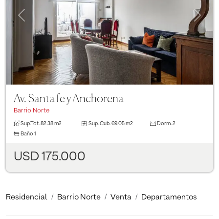
Previous
Next
Av. Santa fe y Anchorena
Barrio Norte
Sup.Tot.
82.38 m2
Sup. Cub.
69.05 m2
Dorm.
2
Baño
1
USD 175.000
Residencial
Barrio Norte
Venta
Departamentos