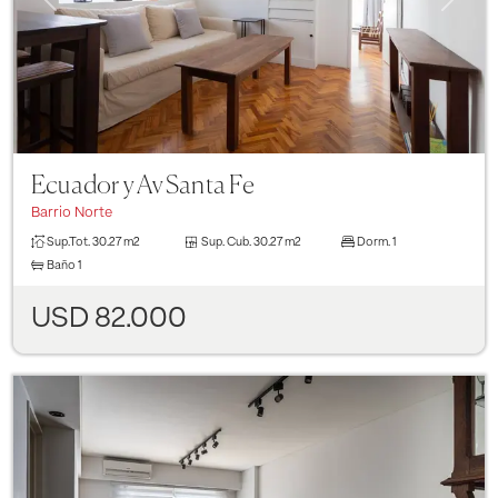
Ecuador y Av Santa Fe
Barrio Norte
Sup.Tot.
30.27 m2
Sup. Cub.
30.27 m2
Dorm.
1
Baño
1
USD 82.000