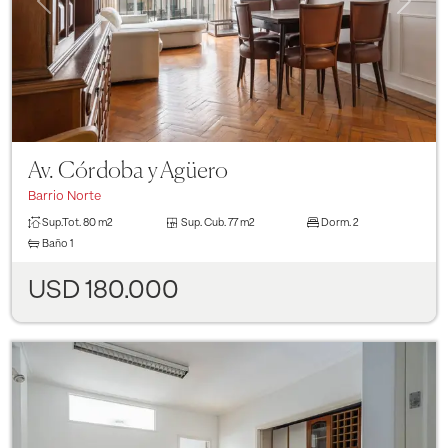
Av. Córdoba y Agüero
Barrio Norte
Sup.Tot.
80 m2
Sup. Cub.
77 m2
Dorm.
2
Baño
1
USD 180.000