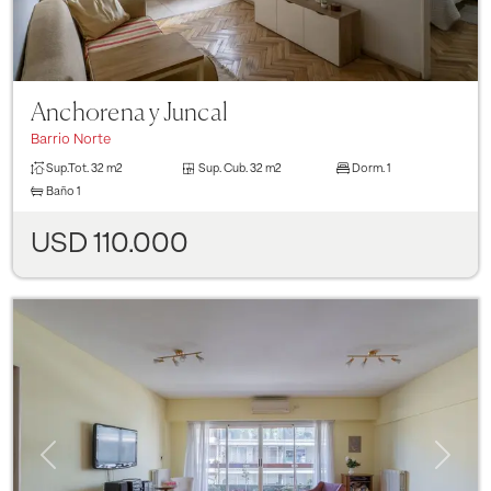
Anchorena y Juncal
Barrio Norte
Sup.Tot.
32 m2
Sup. Cub.
32 m2
Dorm.
1
Baño
1
USD 110.000
Previous
Next