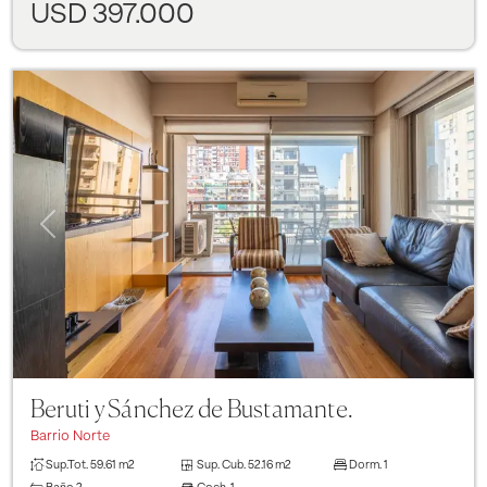
USD 397.000
Previous
Next
Beruti y Sánchez de Bustamante.
Barrio Norte
Sup.Tot.
59.61 m2
Sup. Cub.
52.16 m2
Dorm.
1