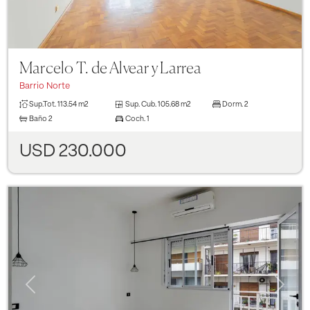
Marcelo T. de Alvear y Larrea
Barrio Norte
Sup.Tot.
113.54 m2
Sup. Cub.
105.68 m2
Dorm.
2
Baño
2
Coch.
1
USD 230.000
Previous
Next