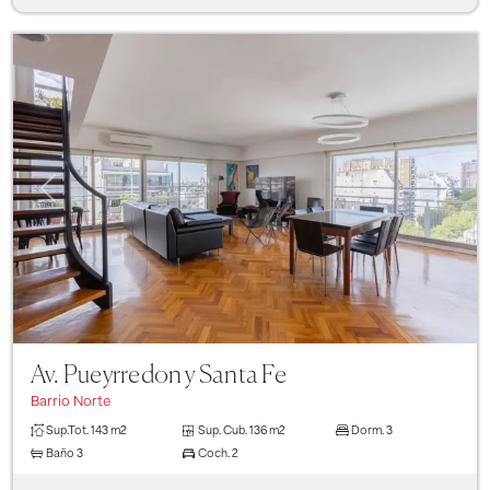
Previous
Next
Av. Pueyrredon y Santa Fe
Barrio Norte
Sup.Tot.
143 m2
Sup. Cub.
136 m2
Dorm.
3
Baño
3
Coch.
2