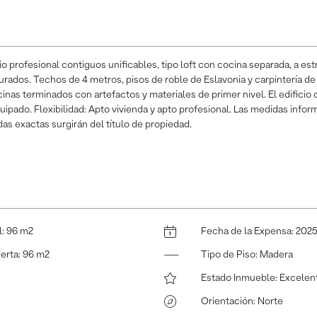
 profesional contiguos unificables, tipo loft con cocina separada, a est
ados. Techos de 4 metros, pisos de roble de Eslavonia y carpintería d
nas terminados con artefactos y materiales de primer nivel. El edificio
ipado. Flexibilidad: Apto vivienda y apto profesional. Las medidas inf
das exactas surgirán del título de propiedad.
l
:
96 m2
Fecha de la Expensa
:
2025
ierta
:
96 m2
Tipo de Piso
:
Madera
Estado Inmueble
:
Excelen
Orientación
:
Norte