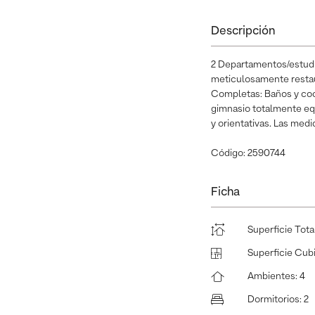
Descripción
2 Departamentos/estudio
meticulosamente restaur
Completas: Baños y coci
gimnasio totalmente equ
y orientativas. Las medi
Código: 2590744
Ficha
Superficie Tota
Superficie Cub
Ambientes
:
4
Dormitorios
:
2