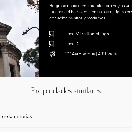
Belgrano nació como pueblo pero hoy es uno d
lugares del barrio conservan sus antiguas ca
con edificios altos y modernos.
Línea Mitre Ramal Tigre
Línea D
20" Aeroparque | 43" Ezeiza
Propiedades similares
e 2 dormitorios