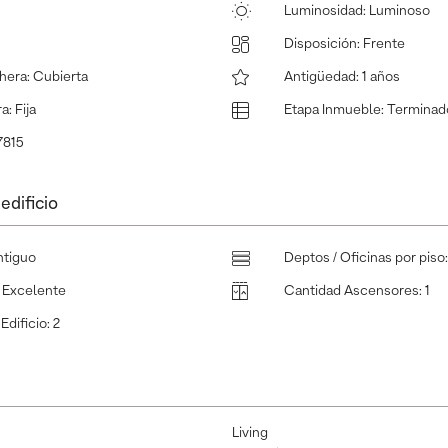
Luminosidad
:
Luminoso
Disposición
:
Frente
hera
:
Cubierta
Antigüedad
:
1 años
ra
:
Fija
Etapa Inmueble
:
Terminad
7815
edificio
ntiguo
Deptos / Oficinas por piso
:
Excelente
Cantidad Ascensores
:
1
Edificio
:
2
Living