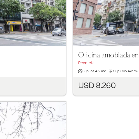
Oficina amoblada en
Recoleta
Sup.Tot.
472 m2
Sup. Cub.
472 m2
USD 8.260