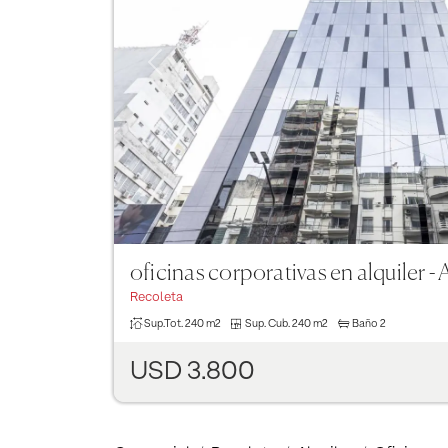
Previous
oficinas corporativas en alquiler -
Recoleta
Sup.Tot.
240 m2
Sup. Cub.
240 m2
Baño
2
USD 3.800