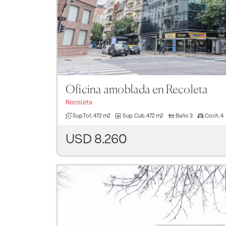
Oficina amoblada en Recoleta
Recoleta
Sup.Tot.
472 m2
Sup. Cub.
472 m2
Baño
3
Coch.
4
USD 8.260