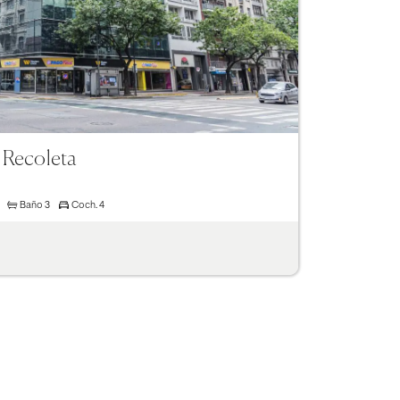
 Recoleta
Baño
3
Coch.
4