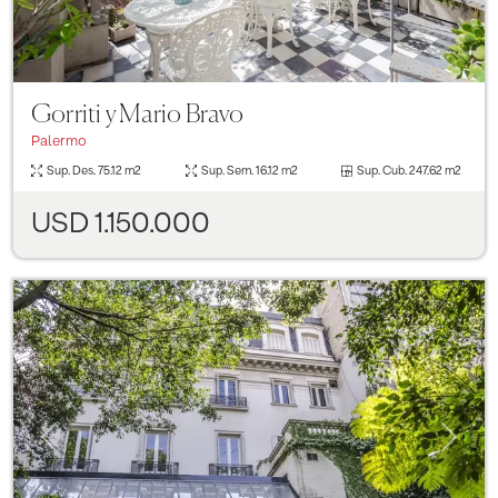
Gorriti y Mario Bravo
Palermo
Sup. Des.
75.12 m2
Sup. Sem.
16.12 m2
Sup. Cub.
247.62 m2
USD 1.150.000
Previous
Next