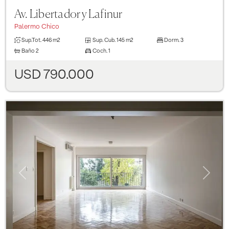
Av. Libertador y Lafinur
Palermo Chico
Sup.Tot.
446 m2
Sup. Cub.
145 m2
Dorm.
3
Baño
2
Coch.
1
USD 790.000
Previous
Next