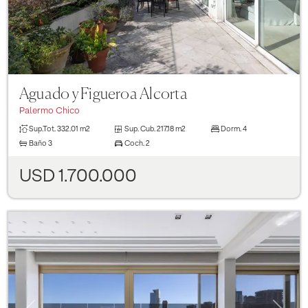
Aguado y Figueroa Alcorta
Palermo Chico
Sup.Tot.
332.01 m2
Sup. Cub.
217.18 m2
Dorm.
4
Baño
3
Coch.
2
USD 1.700.000
Previous
Next