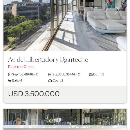
Previous
Next
Av. del Libertador y Ugarteche
Palermo Chico
Sup.Tot.
416.46 m2
Sup. Cub.
351.44 m2
Dorm.
3
Baño
4
Coch.
2
USD 3.500.000