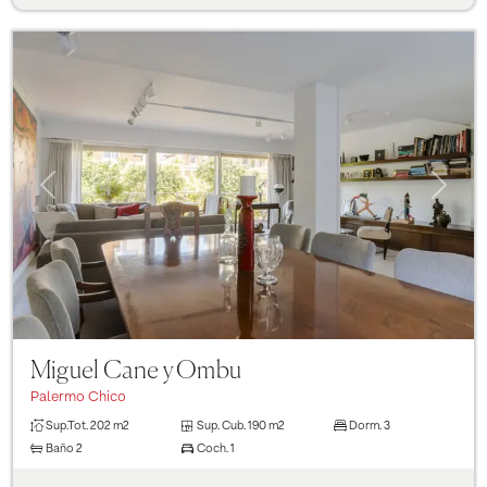
Previous
Next
Miguel Cane y Ombu
Palermo Chico
Sup.Tot.
202 m2
Sup. Cub.
190 m2
Dorm.
3
Baño
2
Coch.
1