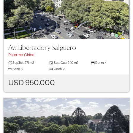
Av. Libertador y Salguero
Palermo Chico
Sup.Tot.
271 m2
Sup. Cub.
240 m2
Dorm.
4
Baño
3
Coch.
2
USD 950.000