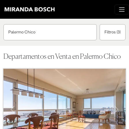
Palermo Chico
Filtros
(3)
Departamentos en Venta en Palermo Chico
Previous
Next