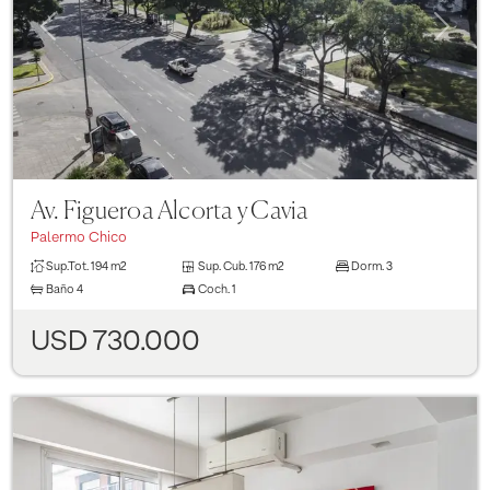
Previous
Next
Av. Figueroa Alcorta y Cavia
Palermo Chico
Sup.Tot.
194 m2
Sup. Cub.
176 m2
Dorm.
3
Baño
4
Coch.
1
USD 730.000