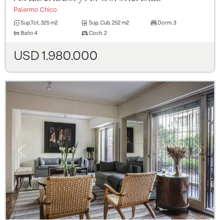
Palermo Chico
Sup.Tot.
325 m2
Sup. Cub.
252 m2
Dorm.
3
Baño
4
Coch.
2
USD 1.980.000
Previous
Next