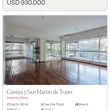
USD 930.000
Previous
Next
Castex y San Martin de Tours
Palermo Chico
Sup.Tot.
187 m2
Sup. Cub.
173 m2
Dorm.
3
Baño
2
Coch.
1