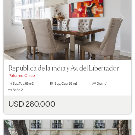
Previous
Next
Republica de la india y Av. del Libertador
Palermo Chico
Sup.Tot.
65 m2
Sup. Cub.
65 m2
Dorm.
1
Baño
2
USD 260.000