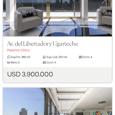
Av. del Libertador y Ugarteche
Palermo Chico
Sup.Tot.
385 m2
Sup. Cub.
310 m2
Dorm.
4
Baño
3
Coch.
4
USD 3.900.000