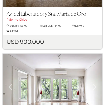
Av. del Libertador y Sta. María de Oro
Palermo Chico
Sup.Tot.
156 m2
Sup. Cub.
144 m2
Dorm.
2
Baño
2
USD 900.000
Previous
Next