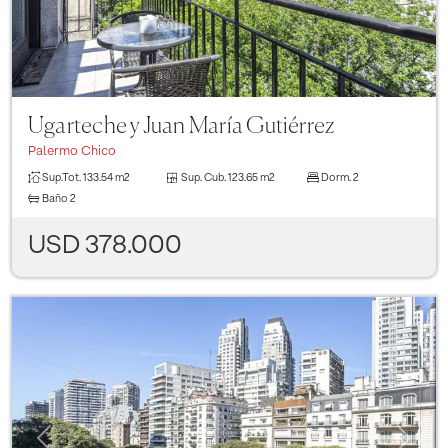
Ugarteche y Juan María Gutiérrez
Palermo Chico
Sup.Tot.
133.54 m2
Sup. Cub.
123.65 m2
Dorm.
2
Baño
2
USD 378.000
Previous
Next