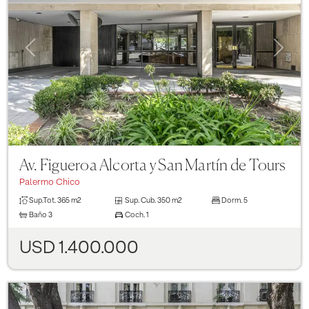
Previous
Next
Av. Figueroa Alcorta y San Martín de Tours
Palermo Chico
Sup.Tot.
365 m2
Sup. Cub.
350 m2
Dorm.
5
Baño
3
Coch.
1
USD 1.400.000