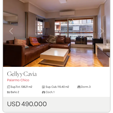
Previous
Next
Gelly y Cavia
Palermo Chico
Sup.Tot.
138.21 m2
Sup. Cub.
115.40 m2
Dorm.
3
Baño
2
Coch.
1
USD 490.000