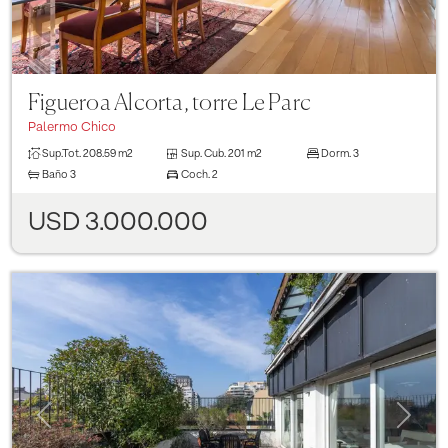
Figueroa Alcorta, torre Le Parc
Palermo Chico
Sup.Tot.
208.59 m2
Sup. Cub.
201 m2
Dorm.
3
Baño
3
Coch.
2
USD 3.000.000
Previous
Next