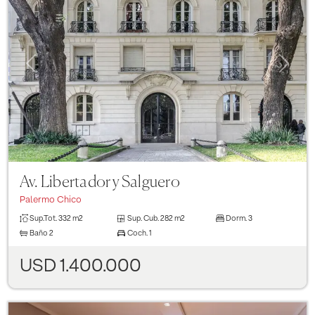
Previous
Next
Av. Libertador y Salguero
Palermo Chico
Sup.Tot.
332 m2
Sup. Cub.
282 m2
Dorm.
3
Baño
2
Coch.
1
USD 1.400.000