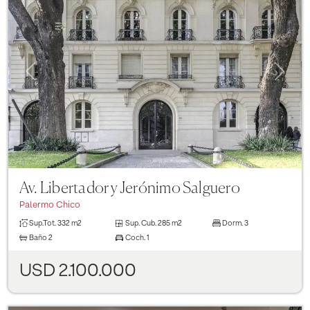
Previous
Next
Av. Libertador y Jerónimo Salguero
Palermo Chico
Sup.Tot.
332 m2
Sup. Cub.
285 m2
Dorm.
3
Baño
2
Coch.
1
USD 2.100.000