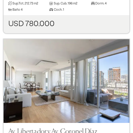
Sup.Tot.
212.73 m2
Sup. Cub.
196 m2
Dorm.
4
Baño
4
Coch.
1
USD 780.000
Previous
Next
Av. Libertador y Av. Coronel Díaz