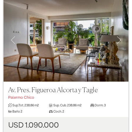
Previous
Next
Av. Pres. Figueroa Alcorta y Tagle
Palermo Chico
Sup.Tot.
238.86 m2
Sup. Cub.
238.86 m2
Dorm.
3
Baño
2
Coch.
2
USD 1.090.000