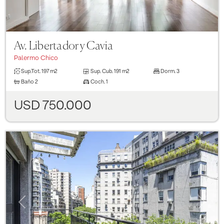
Av. Libertador y Cavia
Palermo Chico
Sup.Tot.
197 m2
Sup. Cub.
191 m2
Dorm.
3
Baño
2
Coch.
1
USD 750.000
Previous
Next