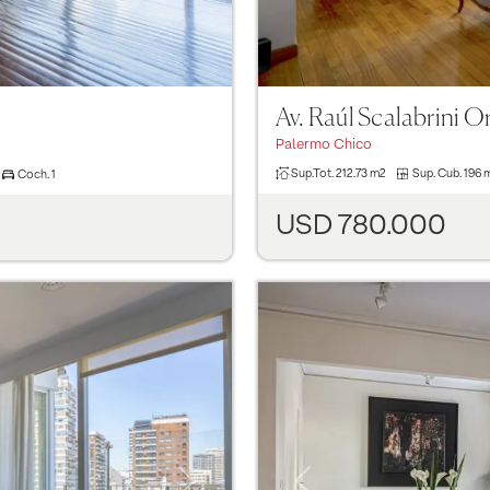
Av. Raúl Scalabrini Or
Palermo Chico
Sup.Tot.
212.73 m2
Sup. Cub.
196 
Coch.
1
USD 780.000
Previous
Next