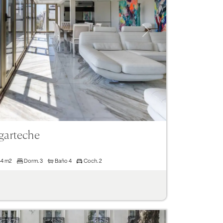
Next
Ugarteche
44 m2
Dorm.
3
Baño
4
Coch.
2