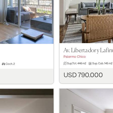
Av. Libertador y Lafin
Palermo Chico
Sup.Tot.
446 m2
Sup. Cub.
145 m2
Coch.
2
USD 790.000