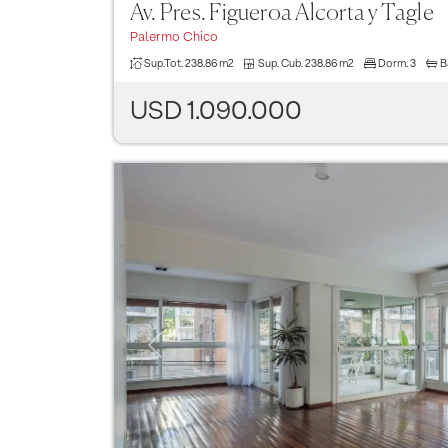
Av. Pres. Figueroa Alcorta y Tagle
Palermo Chico
Sup.Tot.
238.86 m2
Sup. Cub.
238.86 m2
Dorm.
3
B
USD 1.090.000
Previous