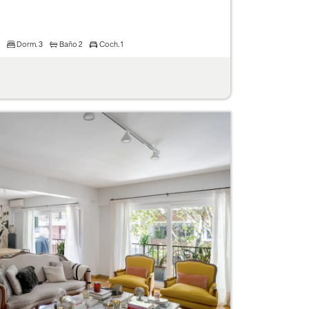
Dorm.
3
Baño
2
Coch.
1
Next