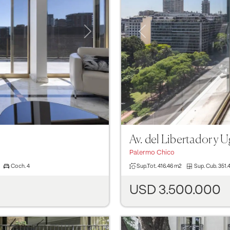
Next
Previous
Av. del Libertador y 
Palermo Chico
Coch.
4
Sup.Tot.
416.46 m2
Sup. Cub.
351.
USD 3.500.000