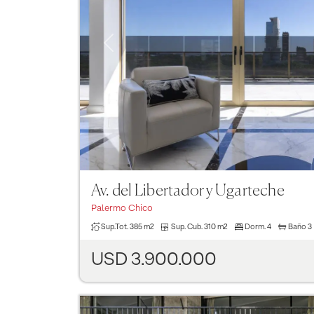
Previous
Av. del Libertador y Ugarteche
Palermo Chico
Sup.Tot.
385 m2
Sup. Cub.
310 m2
Dorm.
4
Baño
3
USD 3.900.000