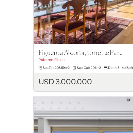
Figueroa Alcorta, torre Le Parc
Palermo Chico
Sup.Tot.
208.59 m2
Sup. Cub.
201 m2
Dorm.
3
Bañ
USD 3.000.000