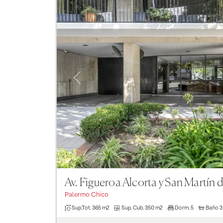
Previous
Av. Figueroa Alcorta y San Martín 
Palermo Chico
Sup.Tot.
365 m2
Sup. Cub.
350 m2
Dorm.
5
Baño
3