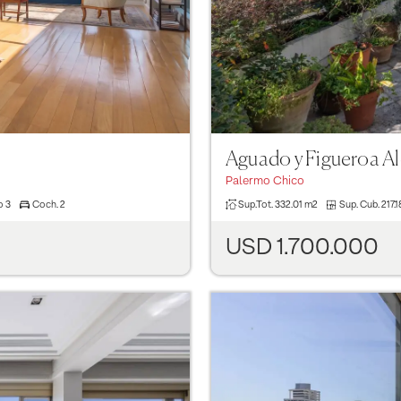
Aguado y Figueroa Al
Palermo Chico
o
3
Coch.
2
Sup.Tot.
332.01 m2
Sup. Cub.
217.
USD 1.700.000