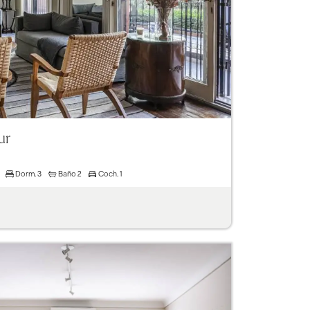
ur
Dorm.
3
Baño
2
Coch.
1