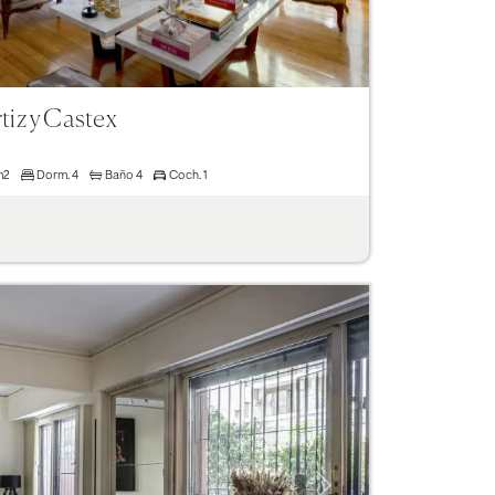
tiz y Castex
m2
Dorm.
4
Baño
4
Coch.
1
Next