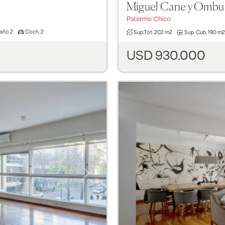
Miguel Cane y Ombu
Palermo Chico
año
2
Coch.
2
Sup.Tot.
202 m2
Sup. Cub.
190 m2
USD 930.000
Previous
Next