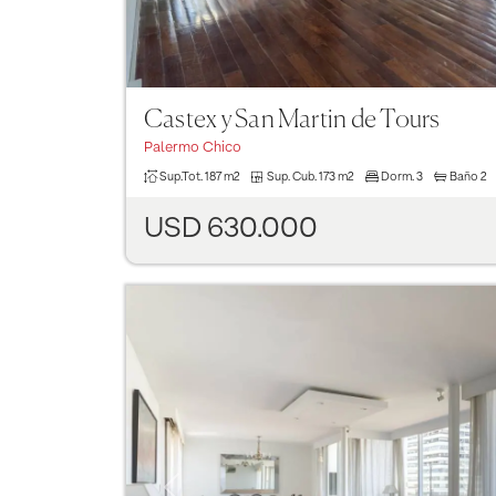
Castex y San Martin de Tours
Palermo Chico
Sup.Tot.
187 m2
Sup. Cub.
173 m2
Dorm.
3
Baño
2
USD 630.000
Previous