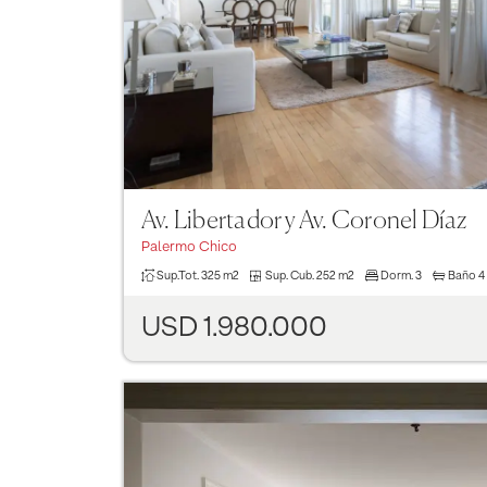
Av. Libertador y Av. Coronel Díaz
Palermo Chico
Sup.Tot.
325 m2
Sup. Cub.
252 m2
Dorm.
3
Baño
4
USD 1.980.000