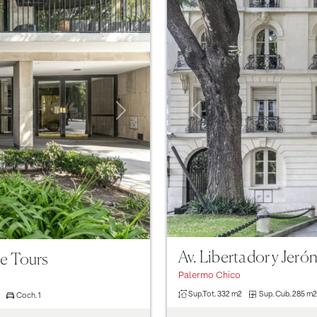
Previous
Next
Av. Libertador y Jer
de Tours
Palermo Chico
Sup.Tot.
332 m2
Sup. Cub.
285 m2
Coch.
1