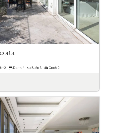
corta
18 m2
Dorm.
4
Baño
3
Coch.
2