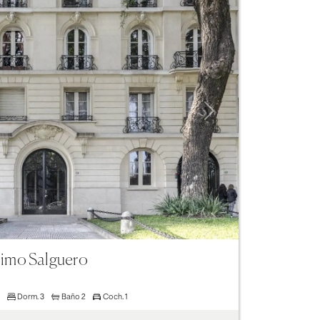
Next
ónimo Salguero
Dorm.
3
Baño
2
Coch.
1