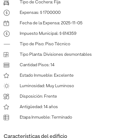
Tipo de Cochera
:
Fija
Expensas
:
$ 1700000
Fecha de la Expensa
:
2025-11-05
Impuesto Municipal
:
$ 614359
Tipo de Piso
:
Piso Técnico
Tipo Planta
:
Divisiones desmontables
Cantidad Pisos
:
14
Estado Inmueble
:
Excelente
Luminosidad
:
Muy Luminoso
Disposición
:
Frente
Antigüedad
:
14 años
Etapa Inmueble
:
Terminado
Características del edificio