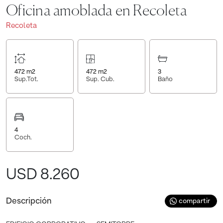
Oficina amoblada en Recoleta
Recoleta
472
m2
472
m2
3
Sup.Tot.
Sup. Cub.
Baño
4
Coch.
USD 8.260
Descripción
compartir