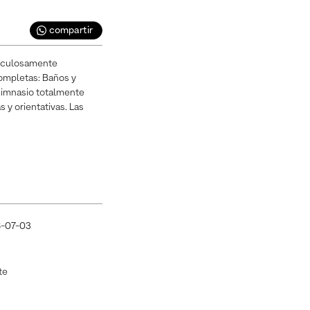
compartir
ticulosamente
Completas: Baños y
 gimnasio totalmente
 y orientativas. Las
-07-03
te