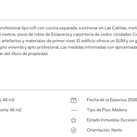
ofesional tipo loft con cocina separada, a estrenar en Las Cañitas, me
 metros, pisos de roble de Eslavonia y carpintería de cedro. Unidades 
artefactos y materiales de primer nivel. El edificio ofrece un SUM y un
 Apto vivienda y apto profesional. Las medidas informadas son aproximadas
n del título de propiedad.
l
:
46 m2
Fecha de la Expensa
:
2026
ierta
:
46 m2
Tipo de Piso
:
Madera
Estado Inmueble
:
Excelen
Orientación
:
Norte