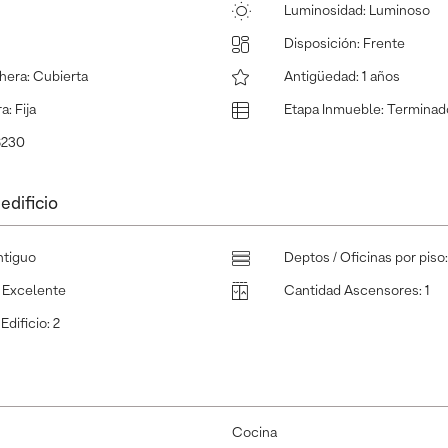
Luminosidad
:
Luminoso
Disposición
:
Frente
hera
:
Cubierta
Antigüedad
:
1 años
ra
:
Fija
Etapa Inmueble
:
Terminad
6230
edificio
ntiguo
Deptos / Oficinas por piso
:
Excelente
Cantidad Ascensores
:
1
Edificio
:
2
Cocina