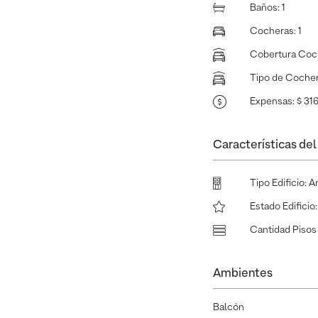
Baños
:
1
Cocheras
:
1
Cobertura Coc
Tipo de Coche
Expensas
:
$ 31
Características del 
Tipo Edificio
:
A
Estado Edificio
Cantidad Pisos 
Ambientes
Balcón