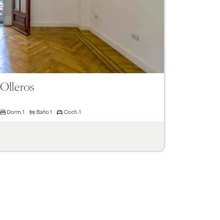
 Olleros
Dorm.
1
Baño
1
Coch.
1