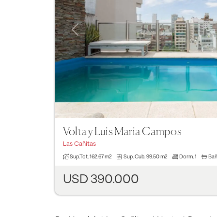
Previous
Volta y Luis Maria Campos
Las Cañitas
Sup.Tot.
162.67 m2
Sup. Cub.
99.50 m2
Dorm.
1
Ba
USD 390.000