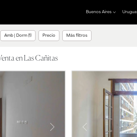
Buenos Aires
Urugua
Amb | Dorm (1)
Precio
Más filtros
enta en Las Cañitas
Next
Previous