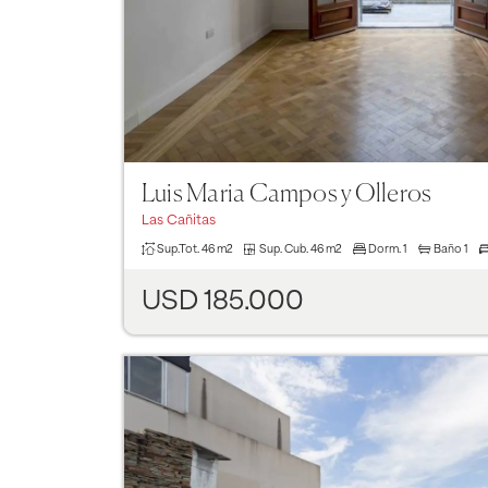
Luis Maria Campos y Olleros
Las Cañitas
Sup.Tot.
46 m2
Sup. Cub.
46 m2
Dorm.
1
Baño
1
USD 185.000