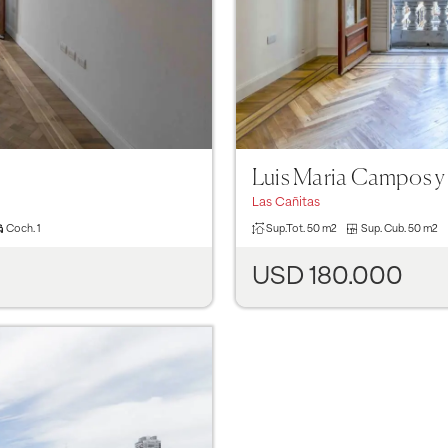
Luis Maria Campos y
Las Cañitas
Coch.
1
Sup.Tot.
50 m2
Sup. Cub.
50 m2
USD 180.000