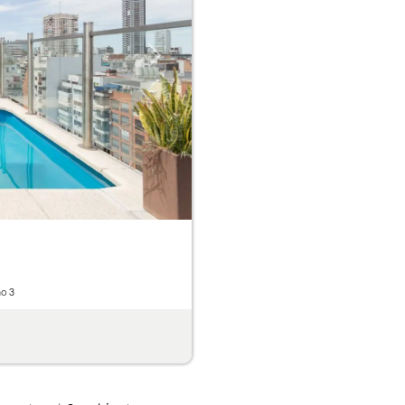
Next
ño
3