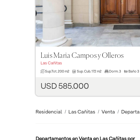
Luis Maria Campos y Olleros
Las Cañitas
Sup.Tot.
200 m2
Sup. Cub.
172 m2
Dorm.
3
Baño
3
USD 585.000
Residencial
Las Cañitas
Venta
Depart
Departamentos en Venta en Las Cañitas por