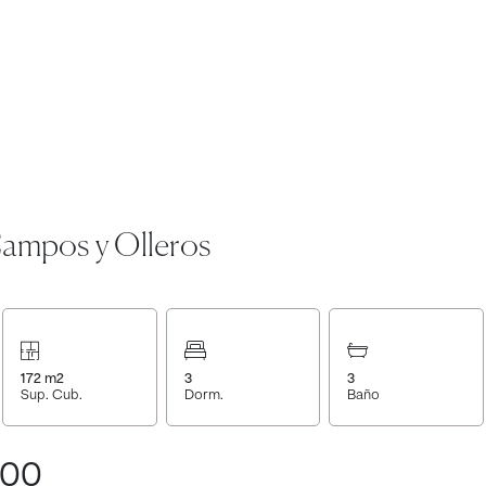
Campos y Olleros
172
m2
3
3
Sup. Cub.
Dorm.
Baño
000