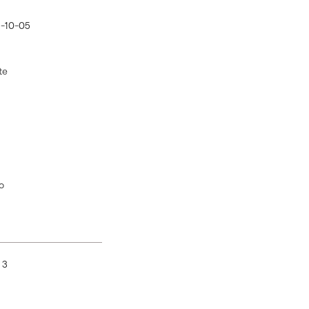
-10-05
te
o
:
3