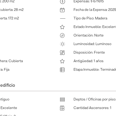
l
:
200 m2
Expensas
:
$ 671615
cubierta
:
28 m2
Fecha de la Expensa
:
2025
ierta
:
172 m2
Tipo de Piso
:
Madera
Estado Inmueble
:
Excelen
Orientación
:
Norte
Luminosidad
:
Luminoso
Disposición
:
Frente
hera
:
Cubierta
Antigüedad
:
1 años
ra
:
Fija
Etapa Inmueble
:
Terminad
edificio
ntiguo
Deptos / Oficinas por piso
:
Excelente
Cantidad Ascensores
:
1