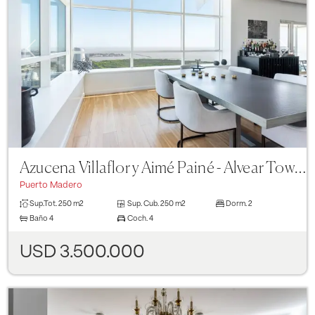
Previous
Next
Azucena Villaflor y Aimé Painé - Alvear Tower
Puerto Madero
Sup.Tot.
250 m2
Sup. Cub.
250 m2
Dorm.
2
Baño
4
Coch.
4
USD 3.500.000