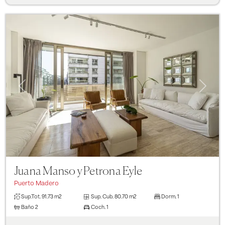
Previous
Next
Juana Manso y Petrona Eyle
Puerto Madero
Sup.Tot.
91.73 m2
Sup. Cub.
80.70 m2
Dorm.
1
Baño
2
Coch.
1