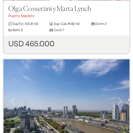
Olga Cossettini y Marta Lynch
Puerto Madero
Sup.Tot.
103.31 m2
Sup. Cub.
91.82 m2
Dorm.
2
Baño
3
Coch.
1
USD 465.000
Previous
Next