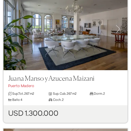
Previous
Next
Juana Manso y Azucena Maizani
Puerto Madero
Sup.Tot.
267 m2
Sup. Cub.
267 m2
Dorm.
2
Baño
4
Coch.
2
USD 1.300.000