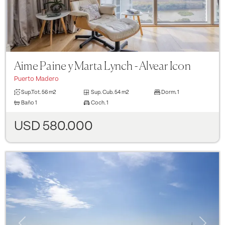
Aime Paine y Marta Lynch - Alvear Icon
Puerto Madero
Sup.Tot.
56 m2
Sup. Cub.
54 m2
Dorm.
1
Baño
1
Coch.
1
USD 580.000
Previous
Next