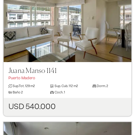
Previous
Next
Juana Manso 1141
Puerto Madero
Sup.Tot.
129 m2
Sup. Cub.
112 m2
Dorm.
2
Baño
2
Coch.
1
USD 540.000