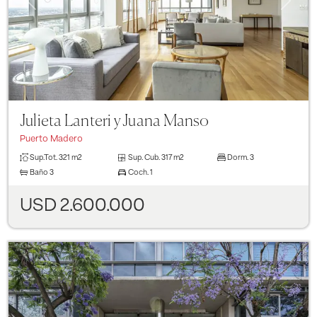
Julieta Lanteri y Juana Manso
Puerto Madero
Sup.Tot.
321 m2
Sup. Cub.
317 m2
Dorm.
3
Baño
3
Coch.
1
USD 2.600.000