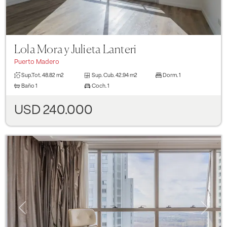
Lola Mora y Julieta Lanteri
Puerto Madero
Sup.Tot.
48.82 m2
Sup. Cub.
42.94 m2
Dorm.
1
Baño
1
Coch.
1
USD 240.000
Previous
Next