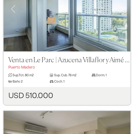
Previous
Next
Venta en Le Parc | Azucena Villaflor y Aimé Painé
Puerto Madero
Sup.Tot.
80 m2
Sup. Cub.
76 m2
Dorm.
1
Baño
2
Coch.
1
USD 510.000