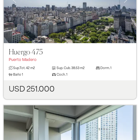
Huergo 475
Puerto Madero
Sup.Tot.
42 m2
Sup. Cub.
38.53 m2
Dorm.
1
Baño
1
Coch.
1
USD 251.000