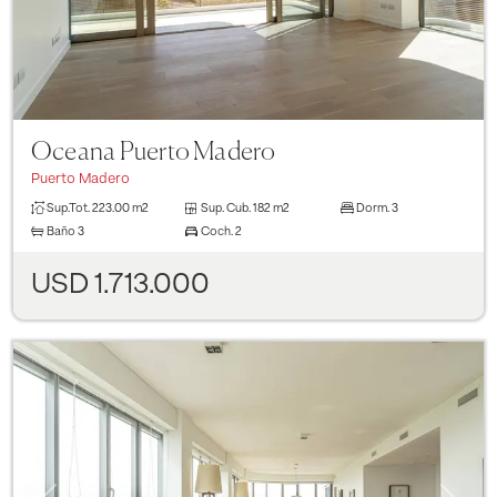
Oceana Puerto Madero
Puerto Madero
Sup.Tot.
223.00 m2
Sup. Cub.
182 m2
Dorm.
3
Baño
3
Coch.
2
USD 1.713.000
Previous
Next