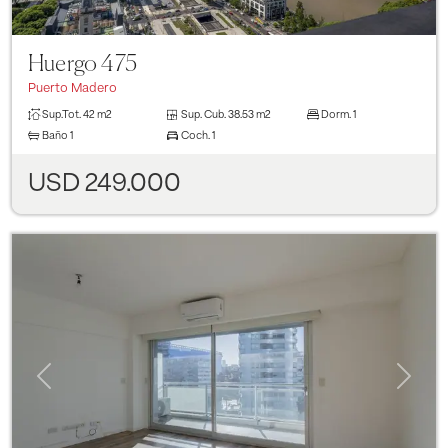
Huergo 475
Puerto Madero
Sup.Tot.
42 m2
Sup. Cub.
38.53 m2
Dorm.
1
Baño
1
Coch.
1
USD 249.000
Previous
Next