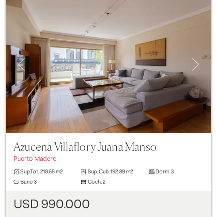
Previous
Next
Azucena Villaflor y Juana Manso
Puerto Madero
Sup.Tot.
218.55 m2
Sup. Cub.
192.89 m2
Dorm.
3
Baño
3
Coch.
2
USD 990.000