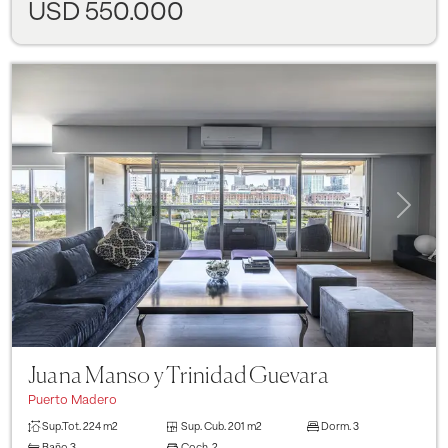
USD 550.000
Previous
Next
Juana Manso y Trinidad Guevara
Puerto Madero
Sup.Tot.
224 m2
Sup. Cub.
201 m2
Dorm.
3
Baño
3
Coch.
2