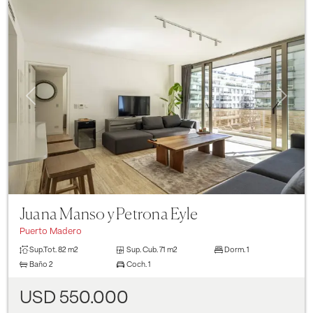
Previous
Next
Juana Manso y Petrona Eyle
Puerto Madero
Sup.Tot.
82 m2
Sup. Cub.
71 m2
Dorm.
1
Baño
2
Coch.
1
USD 550.000