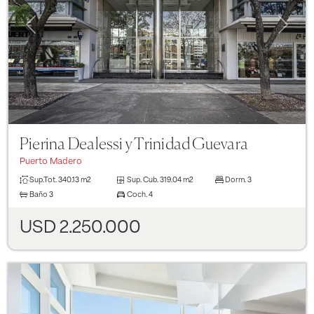
Previous
Next
Pierina Dealessi y Trinidad Guevara
Puerto Madero
Sup.Tot.
340.13 m2
Sup. Cub.
319.04 m2
Dorm.
3
Baño
3
Coch.
4
USD 2.250.000