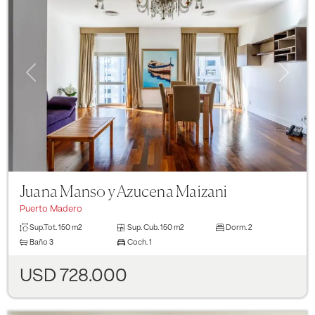
Previous
Next
Juana Manso y Azucena Maizani
Puerto Madero
Sup.Tot.
150 m2
Sup. Cub.
150 m2
Dorm.
2
Baño
3
Coch.
1
USD 728.000