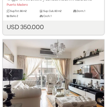
Puerto Madero
Sup.Tot.
66 m2
Sup. Cub.
60 m2
Dorm.
1
Baño
2
Coch.
1
USD 350.000
Previous
Next