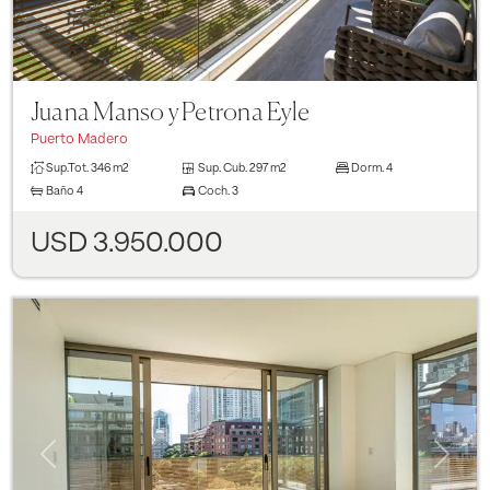
Juana Manso y Petrona Eyle
Puerto Madero
Sup.Tot.
346 m2
Sup. Cub.
297 m2
Dorm.
4
Baño
4
Coch.
3
USD 3.950.000
Previous
Next