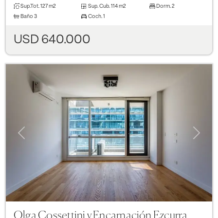
Sup.Tot.
127 m2
Sup. Cub.
114 m2
Dorm.
2
Baño
3
Coch.
1
USD 640.000
Previous
Next
Olga Cossettini y Encarnación Ezcurra