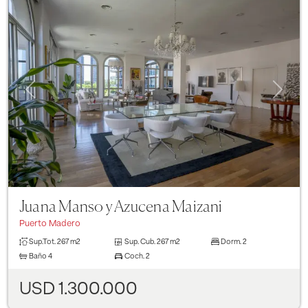
Previous
Next
Juana Manso y Azucena Maizani
Puerto Madero
Sup.Tot.
267 m2
Sup. Cub.
267 m2
Dorm.
2
Baño
4
Coch.
2
USD 1.300.000