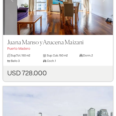
Juana Manso y Azucena Maizani
Puerto Madero
Sup.Tot.
150 m2
Sup. Cub.
150 m2
Dorm.
2
Baño
3
Coch.
1
USD 728.000