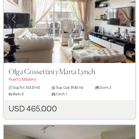
Previous
Next
Olga Cossettini y Marta Lynch
Puerto Madero
Sup.Tot.
103.31 m2
Sup. Cub.
91.82 m2
Dorm.
2
Baño
3
Coch.
1
USD 465.000