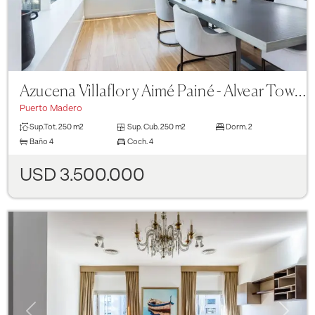
Azucena Villaflor y Aimé Painé - Alvear Tower
Puerto Madero
Sup.Tot.
250 m2
Sup. Cub.
250 m2
Dorm.
2
Baño
4
Coch.
4
USD 3.500.000
Previous
Next