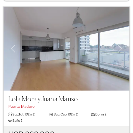
Previous
Next
Lola Mora y Juana Manso
Puerto Madero
Sup.Tot.
102 m2
Sup. Cub.
102 m2
Dorm.
2
Baño
2