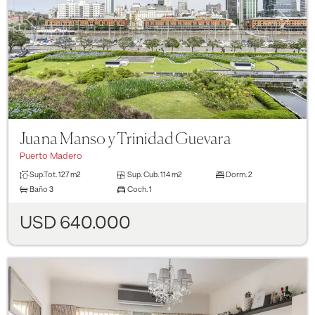
Previous
Next
Juana Manso y Trinidad Guevara
Puerto Madero
Sup.Tot.
127 m2
Sup. Cub.
114 m2
Dorm.
2
Baño
3
Coch.
1
USD 640.000