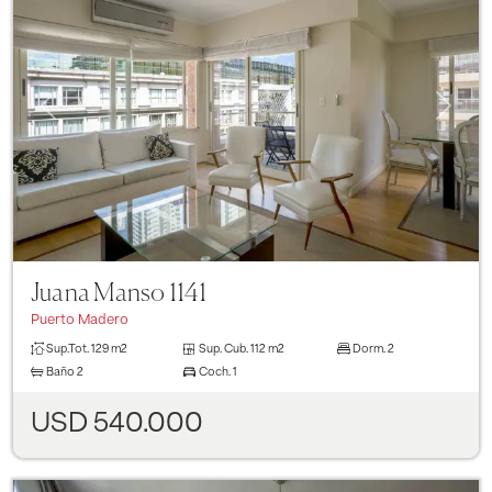
Previous
Next
Juana Manso 1141
Puerto Madero
Sup.Tot.
129 m2
Sup. Cub.
112 m2
Dorm.
2
Baño
2
Coch.
1
USD 540.000