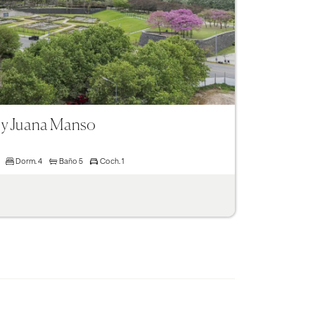
 y Juana Manso
Dorm.
4
Baño
5
Coch.
1