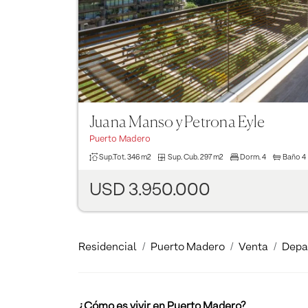
Juana Manso y Petrona Eyle
Puerto Madero
Sup.Tot.
346 m2
Sup. Cub.
297 m2
Dorm.
4
Baño
4
USD 3.950.000
Residencial
Puerto Madero
Venta
Depa
¿Cómo es vivir en Puerto Madero?