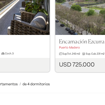
Encarnación Ezcurra
Puerto Madero
Coch.
3
Sup.Tot.
243 m2
Sup. Cub.
231 m2
USD 725.000
rtamentos
de 4 dormitorios