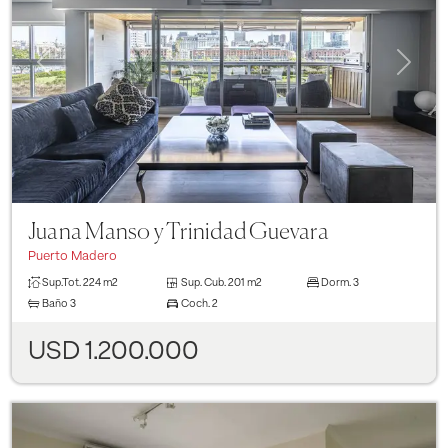
Previous
Next
Juana Manso y Trinidad Guevara
Puerto Madero
Sup.Tot.
224 m2
Sup. Cub.
201 m2
Dorm.
3
Baño
3
Coch.
2
USD 1.200.000