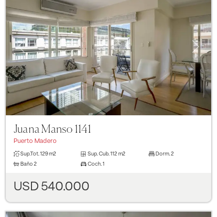
Previous
Next
Juana Manso 1141
Puerto Madero
Sup.Tot.
129 m2
Sup. Cub.
112 m2
Dorm.
2
Baño
2
Coch.
1
USD 540.000