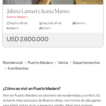
Julieta Lanteri y Juana Manso
Puerto Madero
Sup.Tot.
321 m2
Sup. Cub.
317 m2
Dorm.
3
Baño
3
Coch.
1
USD 2.600.000
Residencial
Puerto Madero
Venta
Departamentos
4 ambientes
¿Cómo es vivir en Puerto Madero?
Vivir en Puerto Madero es sinónimo de modernidad y confort. Es
el barrio más exclusivo de Buenos Aires, con torres de alta gama,
seguridad, vistas al río y espacios verdes. Ideal para quienes