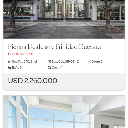
Pierina Dealessi y Trinidad Guevara
Puerto Madero
Sup.Tot.
340.13 m2
Sup. Cub.
319.04 m2
Dorm.
3
Baño
3
Coch.
4
USD 2.250.000