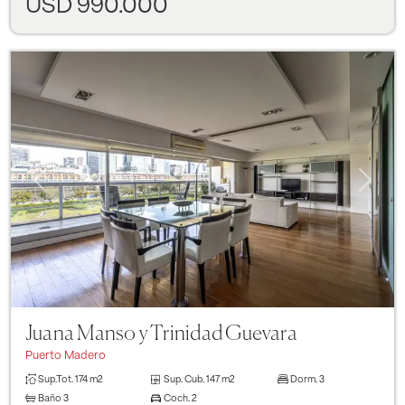
USD 990.000
Previous
Next
Juana Manso y Trinidad Guevara
Puerto Madero
Sup.Tot.
174 m2
Sup. Cub.
147 m2
Dorm.
3
Baño
3
Coch.
2