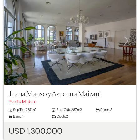
Previous
Next
Juana Manso y Azucena Maizani
Puerto Madero
Sup.Tot.
267 m2
Sup. Cub.
267 m2
Dorm.
2
Baño
4
Coch.
2
USD 1.300.000