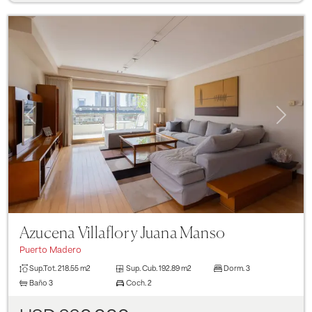
Previous
Next
Azucena Villaflor y Juana Manso
Puerto Madero
Sup.Tot.
218.55 m2
Sup. Cub.
192.89 m2
Dorm.
3
Baño
3
Coch.
2