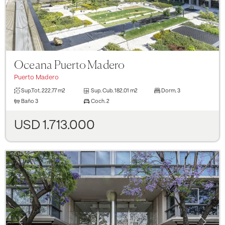
Oceana Puerto Madero
Puerto Madero
Sup.Tot.
222.77 m2
Sup. Cub.
182.01 m2
Dorm.
3
Baño
3
Coch.
2
USD 1.713.000
Previous
Next