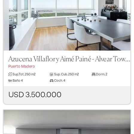
Previous
Next
Azucena Villaflor y Aimé Painé - Alvear Tower
Puerto Madero
Sup.Tot.
250 m2
Sup. Cub.
250 m2
Dorm.
2
Baño
4
Coch.
4
USD 3.500.000