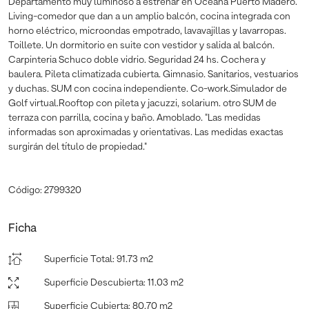
Departamento muy luminoso a estrenar en Oceana Puerto Madero.
Living-comedor que dan a un amplio balcón, cocina integrada con
horno eléctrico, microondas empotrado, lavavajillas y lavarropas.
Toillete. Un dormitorio en suite con vestidor y salida al balcón.
Carpinteria Schuco doble vidrio. Seguridad 24 hs. Cochera y
baulera. Pileta climatizada cubierta. Gimnasio. Sanitarios, vestuarios
y duchas. SUM con cocina independiente. Co-work.Simulador de
Golf virtual.Rooftop con pileta y jacuzzi, solarium. otro SUM de
terraza con parrilla, cocina y baño. Amoblado. "Las medidas
informadas son aproximadas y orientativas. Las medidas exactas
surgirán del título de propiedad."
Código: 2799320
Ficha
Superficie Total
:
91.73 m2
Superficie Descubierta
:
11.03 m2
Superficie Cubierta
:
80.70 m2