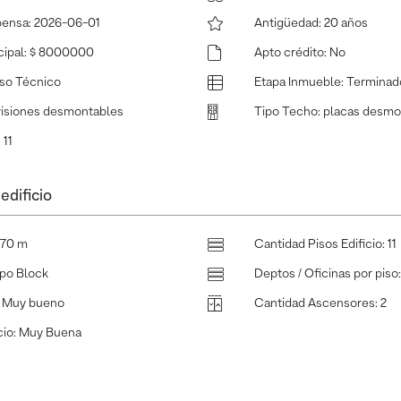
pensa
:
2026-06-01
Antigüedad
:
20 años
ipal
:
$ 8000000
Apto crédito
:
No
iso Técnico
Etapa Inmueble
:
Terminad
visiones desmontables
Tipo Techo
:
placas desmo
:
11
edificio
.70 m
Cantidad Pisos Edificio
:
11
ipo Block
Deptos / Oficinas por piso
:
Muy bueno
Cantidad Ascensores
:
2
cio
:
Muy Buena