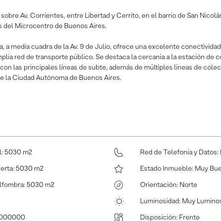
 sobre Av. Corrientes, entre Libertad y Cerrito, en el barrio de San Nicolá
s del Microcentro de Buenos Aires.
, a media cuadra de la Av. 9 de Julio, ofrece una excelente conectividad
lia red de transporte público. Se destaca la cercanía a la estación de
 con las principales líneas de subte, además de múltiples líneas de cole
 de la Ciudad Autónoma de Buenos Aires.
l
:
5030 m2
Red de Telefonía y Datos
:
ierta
:
5030 m2
Estado Inmueble
:
Muy Bu
Alfombra
:
5030 m2
Orientación
:
Norte
Luminosidad
:
Muy Lumino
0000000
Disposición
:
Frente