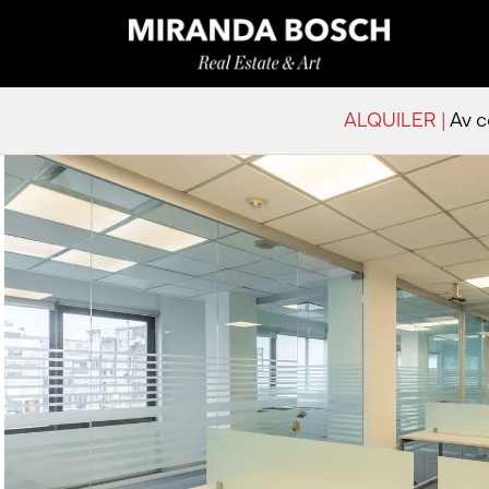
ALQUILER |
Av co