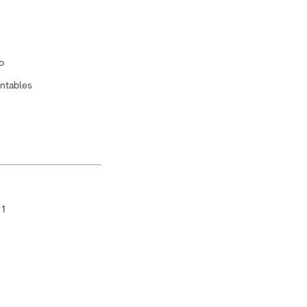
o
ntables
:
1