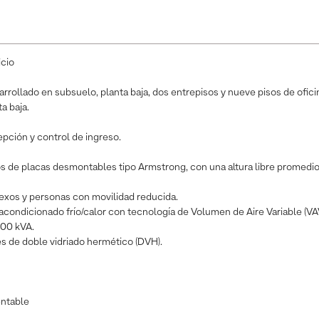
icio
sarrollado en subsuelo, planta baja, dos entrepisos y nueve pisos de ofic
a baja.
pción y control de ingreso.
 de placas desmontables tipo Armstrong, con una altura libre promedio
exos y personas con movilidad reducida.
 acondicionado frío/calor con tecnología de Volumen de Aire Variable (VA
100 kVA.
s de doble vidriado hermético (DVH).
entable