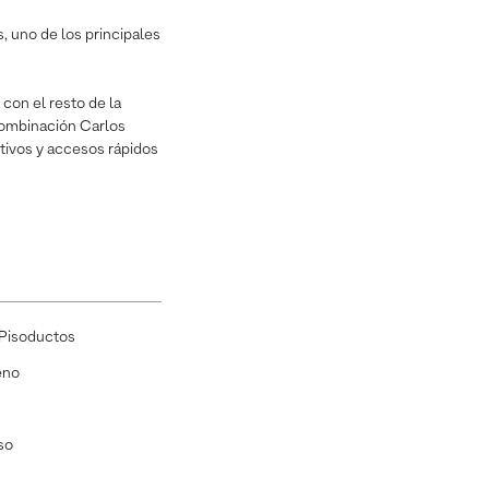
s, uno de los principales
 con el resto de la
 combinación Carlos
ctivos y accesos rápidos
Pisoductos
eno
so