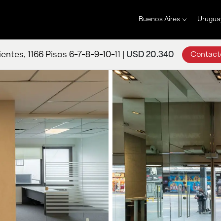
Buenos Aires
Urugua
entes, 1166 Pisos 6-7-8-9-10-11 |
USD 20.340
Contact