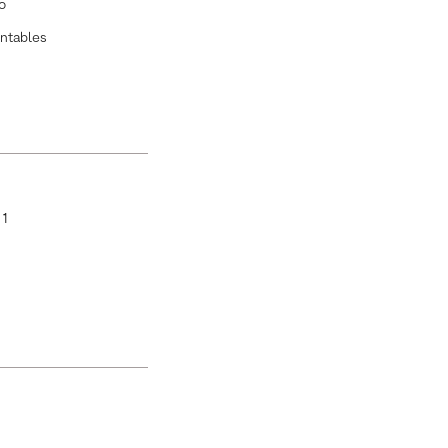
o
ntables
:
1