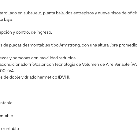
sarrollado en subsuelo, planta baja, dos entrepisos y nueve pisos de ofic
a baja.
pción y control de ingreso.
 de placas desmontables tipo Armstrong, con una altura libre promedio
exos y personas con movilidad reducida.
 acondicionado frío/calor con tecnología de Volumen de Aire Variable (VA
100 kVA.
s de doble vidriado hermético (DVH).
entable
entable
ie rentable