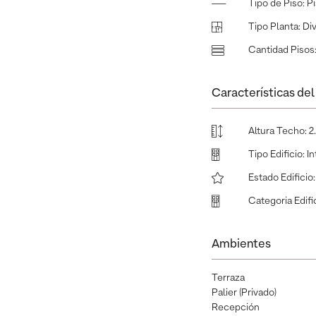
Tipo de Piso
:
P
Tipo Planta
:
Di
Cantidad Pisos
Características del 
Altura Techo
:
2
Tipo Edificio
:
In
Estado Edificio
Categoria Edifi
Ambientes
Terraza
Palier (Privado)
Recepción