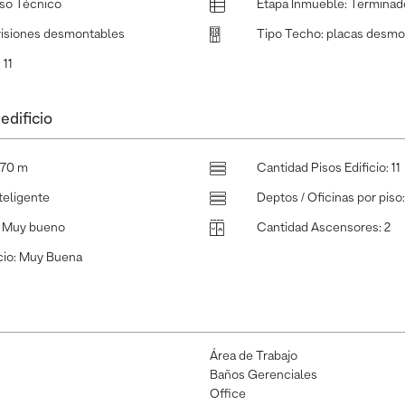
iso Técnico
Etapa Inmueble
:
Terminad
visiones desmontables
Tipo Techo
:
placas desmo
:
11
edificio
.70 m
Cantidad Pisos Edificio
:
11
teligente
Deptos / Oficinas por piso
:
Muy bueno
Cantidad Ascensores
:
2
cio
:
Muy Buena
Área de Trabajo
Baños Gerenciales
Office