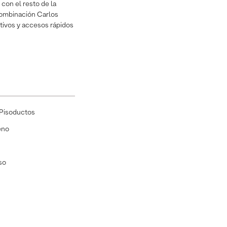
 con el resto de la
 combinación Carlos
ctivos y accesos rápidos
Pisoductos
eno
so