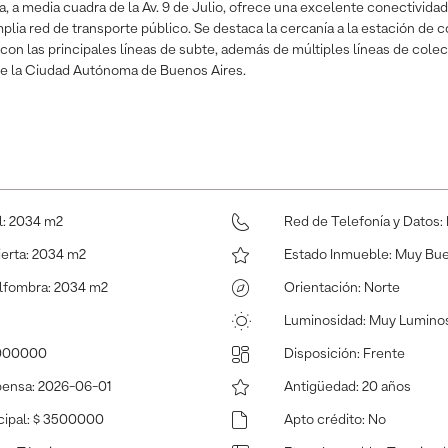
, a media cuadra de la Av. 9 de Julio, ofrece una excelente conectividad
lia red de transporte público. Se destaca la cercanía a la estación de
 con las principales líneas de subte, además de múltiples líneas de cole
 de la Ciudad Autónoma de Buenos Aires.
l
:
2034 m2
Red de Telefonía y Datos
:
ierta
:
2034 m2
Estado Inmueble
:
Muy Bu
Alfombra
:
2034 m2
Orientación
:
Norte
Luminosidad
:
Muy Lumino
8000000
Disposición
:
Frente
pensa
:
2026-06-01
Antigüedad
:
20 años
ipal
:
$ 3500000
Apto crédito
:
No