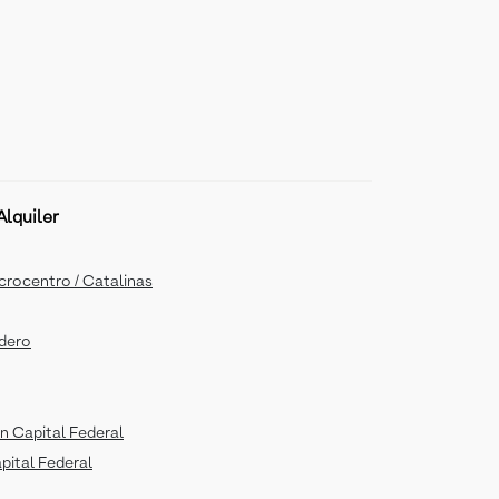
lquiler
icrocentro / Catalinas
adero
n Capital Federal
apital Federal