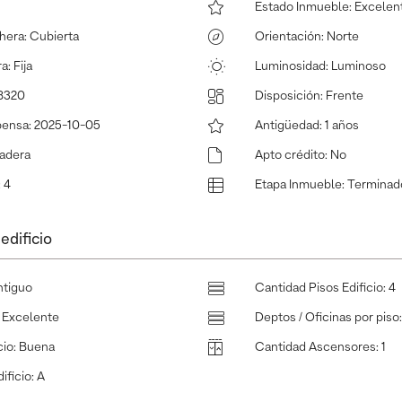
Estado Inmueble
:
Excelen
hera
:
Cubierta
Orientación
:
Norte
ra
:
Fija
Luminosidad
:
Luminoso
8320
Disposición
:
Frente
pensa
:
2025-10-05
Antigüedad
:
1 años
adera
Apto crédito
:
No
:
4
Etapa Inmueble
:
Terminad
edificio
ntiguo
Cantidad Pisos Edificio
:
4
:
Excelente
Deptos / Oficinas por piso
cio
:
Buena
Cantidad Ascensores
:
1
ificio
:
A