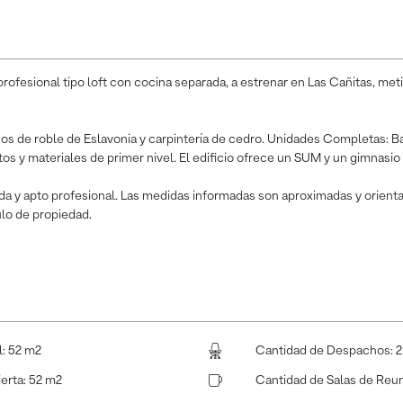
ofesional tipo loft con cocina separada, a estrenar en Las Cañitas, me
os de roble de Eslavonia y carpintería de cedro. Unidades Completas: B
os y materiales de primer nivel. El edificio ofrece un SUM y un gimnasi
enda y apto profesional. Las medidas informadas son aproximadas y orient
ulo de propiedad.
l
:
52 m2
Cantidad de Despachos
:
2
ierta
:
52 m2
Cantidad de Salas de Reu