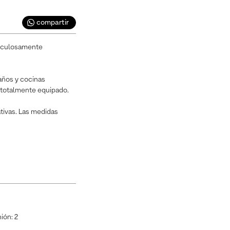
compartir
ticulosamente
años y cocinas
o totalmente equipado.
ativas. Las medidas
nión
:
2