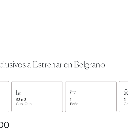
lusivos a Estrenar en Belgrano
52
m2
1
2
Sup. Cub.
Baño
Ca
000