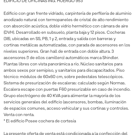
EDIFICIO DE OFICINAS ING. HUERGO 953
Edificio con gran frente vidriado, carpintería de perfilería de aluminio
anodizado natural con termopaneles de cristal de alto rendimiento
con absorción acústica, doble vidrio hermético con cámara de aire
(DVH). Desarrollado en subsuelo, planta baja y 12 pisos. Cocheras
(38), ubicadas en SS, PB, 1 y 2, entrada y salida con barreras y
cortinas metálicas automatizadas, con parada de ascensores en los
niveles superiores. Gran hall de entrada con doble altura. 3
ascensores (1 de ellos camillero) automáticos marca Shindler.
Plantas libres con vista panorámica a río. Núcleo sanitarios para
ambos sexos por semipiso, y sanitarios para discapacitados. Piso
técnico: módulos de 60x60 cm, sobre pedestales telescópicos.
Sistema de presurización de escaleras: calculado según Normas.
Escalera escape con puertas F60 presurizable en caso de incendio.
Grupo electrógeno de 40 KVA para alimentar la mayoría de los
servicios generales del edificio (ascensores, bombas, iluminación
de espacios comunes, acceso vehicular y sus cortinas y controles.
Venta con renta.
* El edificio Posee cochera de cortesía
La presente oferta de venta está condicionada a la confección del