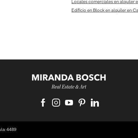
Locales comerciales en alquiler e
Edificio en Block en alquiler en C
ula: 4489