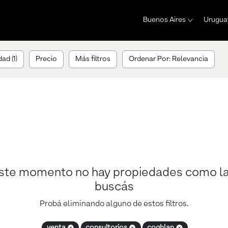
Buenos Aires
Urugua
ad (1)
Precio
Más filtros
Ordenar Por: Relevancia
ste momento no hay propiedades como l
buscás
Probá eliminando alguno de estos filtros.
venta
consultorios
coghlan