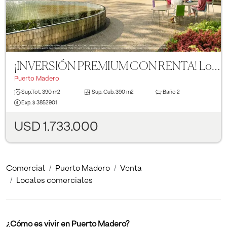
¡INVERSIÓN PREMIUM CON RENTA! Local Gastronómico de 390 m² frente a Puerto Madero
Puerto Madero
Sup.Tot.
390 m2
Sup. Cub.
390 m2
Baño
2
Exp.
$ 3852901
USD 1.733.000
Comercial
Puerto Madero
Venta
Locales comerciales
¿Cómo es vivir en Puerto Madero?