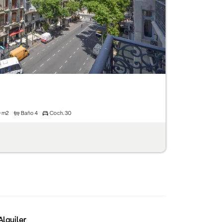
 m2
Baño
4
Coch.
30
lquiler