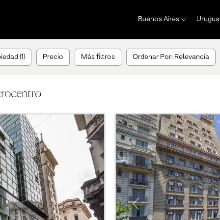
Buenos Aires
Urugua
iedad (1)
Precio
Más filtros
Ordenar Por: Relevancia
crocentro
Next
Previous