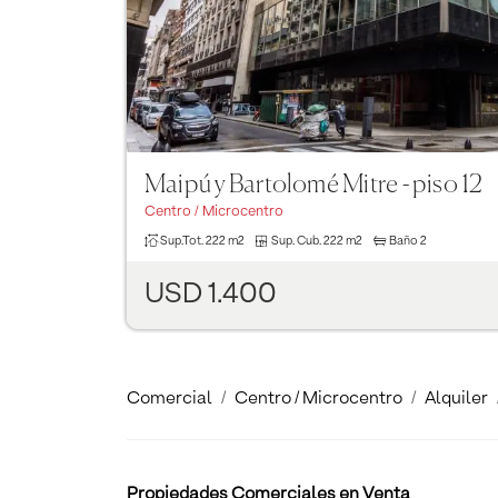
Maipú y Bartolomé Mitre - piso 12
Centro / Microcentro
Sup.Tot.
222 m2
Sup. Cub.
222 m2
Baño
2
USD 1.400
Comercial
Centro / Microcentro
Alquiler
Propiedades Comerciales en Venta