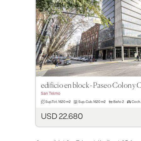
Previous
edificio en block - Paseo Colon y 
San Telmo
Sup.Tot.
1620 m2
Sup. Cub.
1620 m2
Baño
2
Coch.
USD 22.680