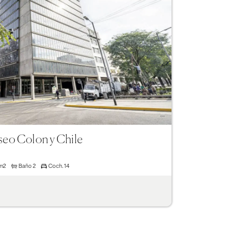
Next
aseo Colon y Chile
 m2
Baño
2
Coch.
14