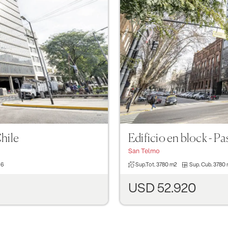
Next
Previous
Chile
Edificio en block - P
San Telmo
6
Sup.Tot.
3780 m2
Sup. Cub.
3780
USD 52.920