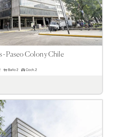
s - Paseo Colon y Chile
2
Baño
2
Coch.
2