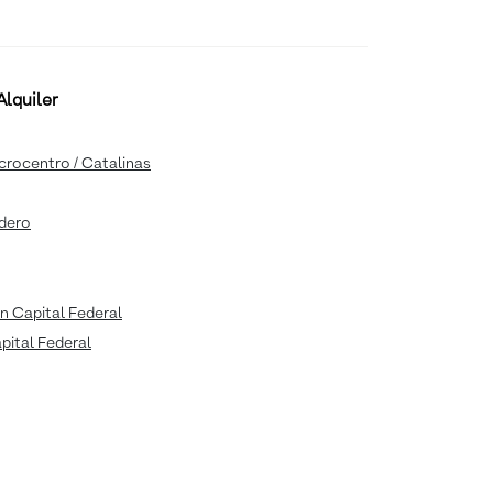
lquiler
icrocentro / Catalinas
adero
n Capital Federal
apital Federal