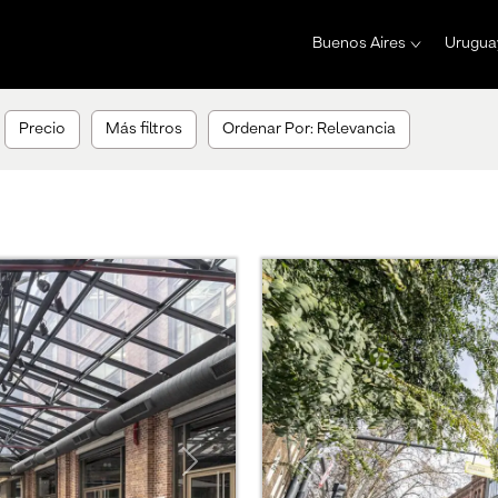
Buenos Aires
Urugua
Precio
Más filtros
Ordenar Por: Relevancia
Next
Previous