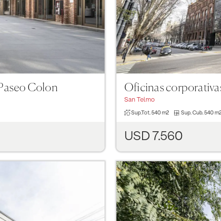
. Paseo Colon
Oficinas corporativa
San Telmo
Sup.Tot.
540 m2
Sup. Cub.
540 m
USD 7.560