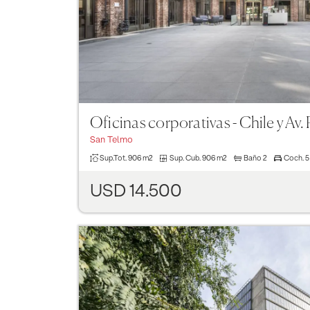
Oficinas corporativas - Chile y Av
San Telmo
Sup.Tot.
906 m2
Sup. Cub.
906 m2
Baño
2
Coch.
5
USD 14.500