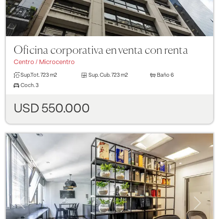
Oficina corporativa en venta con renta
Centro / Microcentro
Sup.Tot.
723 m2
Sup. Cub.
723 m2
Baño
6
Coch.
3
USD 550.000
Previous
Next