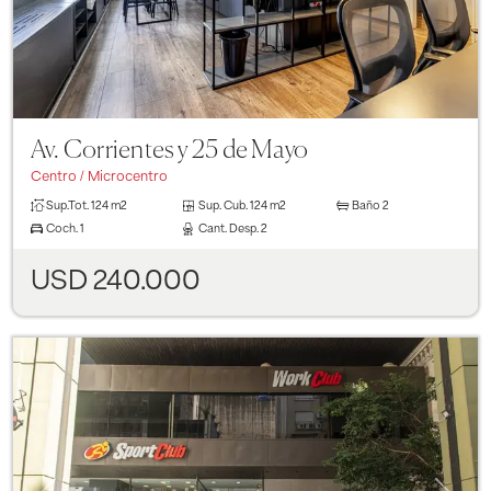
Av. Corrientes y 25 de Mayo
Centro / Microcentro
Sup.Tot.
124 m2
Sup. Cub.
124 m2
Baño
2
Coch.
1
Cant. Desp.
2
USD 240.000
Previous
Next