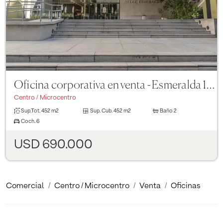
Oficina corporativa en venta - Esmeralda 130 Piso 15
Centro / Microcentro
Sup.Tot.
452 m2
Sup. Cub.
452 m2
Baño
2
Coch.
6
USD 690.000
Comercial
Centro / Microcentro
Venta
Oficinas