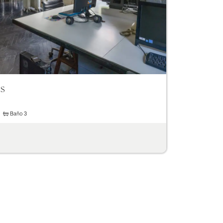
as
Baño
3