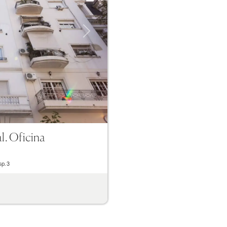
Next
l. Oficina
sp.
3