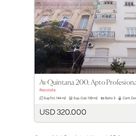
Previous
Av Quintana 200. Apto Profesiona
Recoleta
Sup.Tot.
144 m2
Sup. Cub.
139 m2
Baño
3
Cant. De
USD 320.000