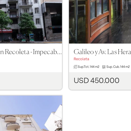
Oficina en VENTA CON RENTA en Recoleta - Impecable estado
Galileo y Av. Las Her
Recoleta
Sup.Tot.
144 m2
Sup. Cub.
144 m2
USD 450.000