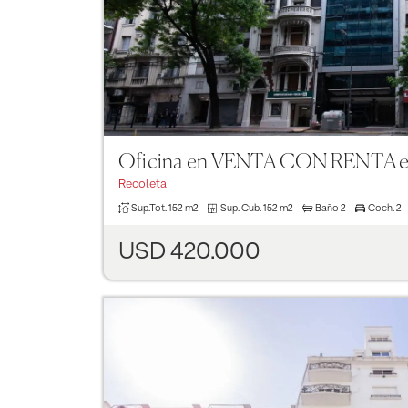
Recoleta
Sup.Tot.
152 m2
Sup. Cub.
152 m2
Baño
2
Coch.
2
USD 420.000