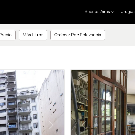
Buenos Aires
Urugua
Precio
Más filtros
Ordenar Por: Relevancia
Next
Previous